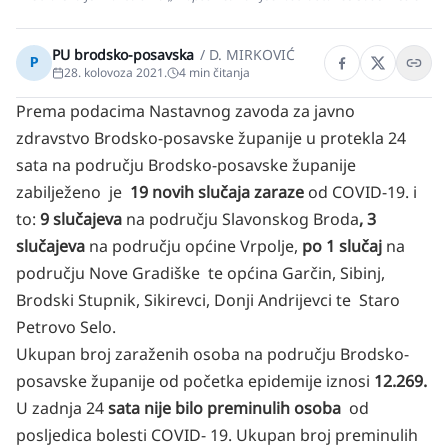
PU brodsko-posavska
/
D. MIRKOVIĆ
P
28. kolovoza 2021.
4
min čitanja
Prema podacima Nastavnog zavoda za javno
zdravstvo Brodsko-posavske županije u protekla 24
sata na području Brodsko-posavske županije
zabilježeno je
19 novih slučaja zaraze
od COVID-19. i
to:
9 slučajeva
na području Slavonskog Broda
, 3
slučajeva
na području općine Vrpolje,
po 1 slučaj
na
području Nove Gradiške te općina Garčin, Sibinj,
Brodski Stupnik, Sikirevci, Donji Andrijevci te Staro
Petrovo Selo.
Ukupan broj zaraženih osoba na području Brodsko-
posavske županije od početka epidemije iznosi
12.269.
U zadnja 24
sata nije bilo preminulih osoba
od
posljedica bolesti COVID- 19. Ukupan broj preminulih