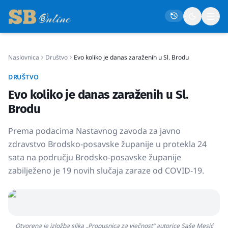
Naslovnica
Društvo
Evo koliko je danas zaraženih u Sl. Brodu
Naslovna
DRUŠTVO
Društvo
Evo koliko je danas zaraženih u Sl.
Politika
Brodu
Gospodarstvo
Prema podacima Nastavnog zavoda za javno
Život
zdravstvo Brodsko-posavske županije u protekla 24
sata na području Brodsko-posavske županije
Crna kronika
zabilježeno je 19 novih slučaja zaraze od COVID-19.
Sport
Kultura
Osmrtnice
Otvorena je izložba slika „Propusnica za vječnost“ autorice Saše Mesić