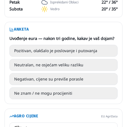
Petak
22
° /
36
°
Isprekidani Oblaci
Subota
20
° /
35
°
Vedro
ANKETA
Uvođenje eura — nakon tri godine, kakav je vaš dojam?
Pozitivan, olakšalo je poslovanje i putovanja
Neutralan, ne osjećam veliku razliku
Negativan, cijene su previše porasle
Ne znam / ne mogu procijeniti
AGRO CIJENE
EU AgriData