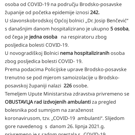
osoba od COVID-19 na području Brodsko-posavske
županije od početka epidemije iznosi
242.
U slavonskobrodskoj Općoj bolnici „Dr. Josip Benčević“
s današnjim danom hospitalizirano je ukupno
5 osoba
,
od čega je
jedna osoba
na respiratoru zbog
posljedica bolesti COVID-19.
U novogradiškoj Bolnici
nema hospitaliziranih
osoba
zbog posljedica bolesti COVID- 19.
Prema podacima Policijske uprave Brodsko-posavske
trenutno se pod mjerom samoizolacije u Brodsko-
posavskoj županiji nalazi
226
osobe.
Temeljem Upute Ministarstva zdravstva privremeno se
OBUSTAVLJA rad izdvojenih ambulanti
za pregled
bolesnika pod sumnjom na zaraženost
koronavirusom, tzv. „COVID-19 ambulanti“. Slijedom
gore navedenog s danom 26. lipnja 2021.g.
privremeno je s radom prestala s „COVID-19