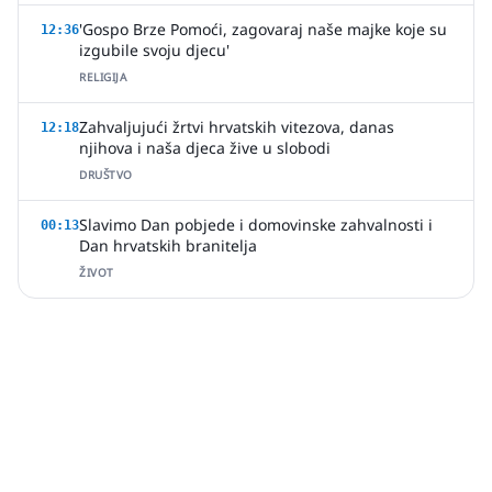
'Gospo Brze Pomoći, zagovaraj naše majke koje su
12:36
izgubile svoju djecu'
RELIGIJA
Zahvaljujući žrtvi hrvatskih vitezova, danas
12:18
njihova i naša djeca žive u slobodi
DRUŠTVO
Slavimo Dan pobjede i domovinske zahvalnosti i
00:13
Dan hrvatskih branitelja
ŽIVOT