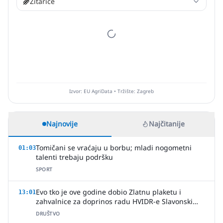
Žitarice
Izvor: EU AgriData • Tržište: Zagreb
Najnovije
Najčitanije
Tomičani se vraćaju u borbu; mladi nogometni
01:03
talenti trebaju podršku
SPORT
Evo tko je ove godine dobio Zlatnu plaketu i
13:01
zahvalnice za doprinos radu HVIDR-e Slavonski
Brod
DRUŠTVO