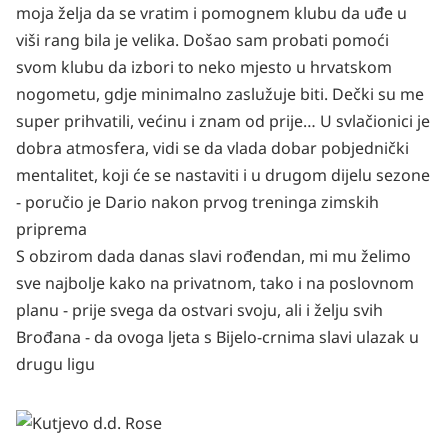
moja želja da se vratim i pomognem klubu da uđe u
viši rang bila je velika. Došao sam probati pomoći
svom klubu da izbori to neko mjesto u hrvatskom
nogometu, gdje minimalno zaslužuje biti. Dečki su me
super prihvatili, većinu i znam od prije… U svlačionici je
dobra atmosfera, vidi se da vlada dobar pobjednički
mentalitet, koji će se nastaviti i u drugom dijelu sezone
- poručio je Dario nakon prvog treninga zimskih
priprema
S obzirom dada danas slavi rođendan, mi mu želimo
sve najbolje kako na privatnom, tako i na poslovnom
planu - prije svega da ostvari svoju, ali i želju svih
Brođana - da ovoga ljeta s Bijelo-crnima slavi ulazak u
drugu ligu