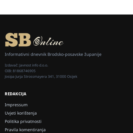
Informativni dnevnik Brodsko-posavske županije
Izdavač:
Javnost info d.o.o.
OIB:
81868746905
Josipa Jurja Strossmayera 341, 31000 Osijek
REDAKCIJA
Impressum
Uvjeti korištenja
Politika privatnosti
Pravila komentiranja