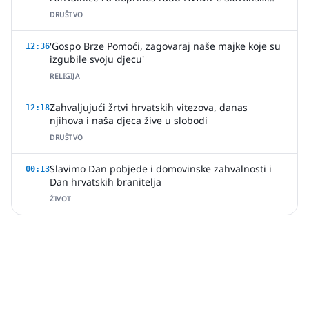
Brod
DRUŠTVO
'Gospo Brze Pomoći, zagovaraj naše majke koje su
12:36
izgubile svoju djecu'
RELIGIJA
Zahvaljujući žrtvi hrvatskih vitezova, danas
12:18
njihova i naša djeca žive u slobodi
DRUŠTVO
Slavimo Dan pobjede i domovinske zahvalnosti i
00:13
Dan hrvatskih branitelja
ŽIVOT