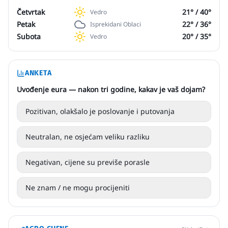
Četvrtak
21
° /
40
°
Vedro
Petak
22
° /
36
°
Isprekidani Oblaci
Subota
20
° /
35
°
Vedro
ANKETA
Uvođenje eura — nakon tri godine, kakav je vaš dojam?
Pozitivan, olakšalo je poslovanje i putovanja
Neutralan, ne osjećam veliku razliku
Negativan, cijene su previše porasle
Ne znam / ne mogu procijeniti