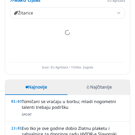
AGRO CIJENE
EU AgriData
Žitarice
Izvor: EU AgriData • Tržište: Zagreb
Najnovije
Najčitanije
Tomičani se vraćaju u borbu; mladi nogometni
01:03
talenti trebaju podršku
SPORT
Evo tko je ove godine dobio Zlatnu plaketu i
13:01
zahvalnice za doprinos radu HVIDR-e Slavonski