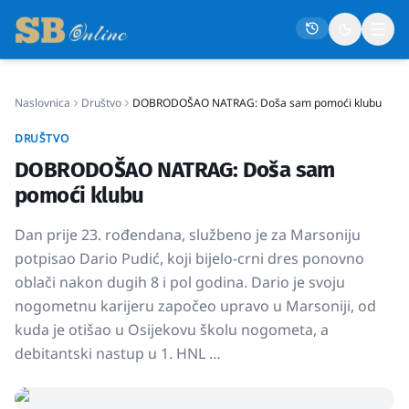
Naslovnica
Društvo
DOBRODOŠAO NATRAG: Doša sam pomoći klubu
Naslovna
DRUŠTVO
Društvo
DOBRODOŠAO NATRAG: Doša sam
Politika
pomoći klubu
Gospodarstvo
Dan prije 23. rođendana, službeno je za Marsoniju
Život
potpisao Dario Pudić, koji bijelo-crni dres ponovno
oblači nakon dugih 8 i pol godina. Dario je svoju
Crna kronika
nogometnu karijeru započeo upravo u Marsoniji, od
Sport
kuda je otišao u Osijekovu školu nogometa, a
Kultura
debitantski nastup u 1. HNL …
Osmrtnice