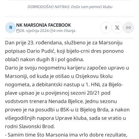
DOBRODOŠAO NATRAG: Doša sam pomoći klubu
NK MARSONIA FACEBOOK
N
28. siječnja 2024.
4
min čitanja
Dan prije 23. rođendana, službeno je za Marsoniju
potpisao Dario Pudić, koji bijelo-crni dres ponovno
oblači nakon dugih 8 i pol godina.
Dario je svoju nogometnu karijeru započeo upravo u
Marsoniji, od kuda je otišao u Osijekovu školu
nogometa, a debitantski nastup u 1. HNL za Bijelo-
plave upisao je u povijesnoj sezoni 20/21 pod
vodstvom trenera Nenada Bjelice. Jednu sezonu
proveo je na posudbi u BSK-u iz Bijelog Brda, a nakon
višegodišnjih napora Uprave kluba, sada se vratio u
rodni Slavonski Brod.
- Samim time što Marsonia ima vrlo dobre rezultate,