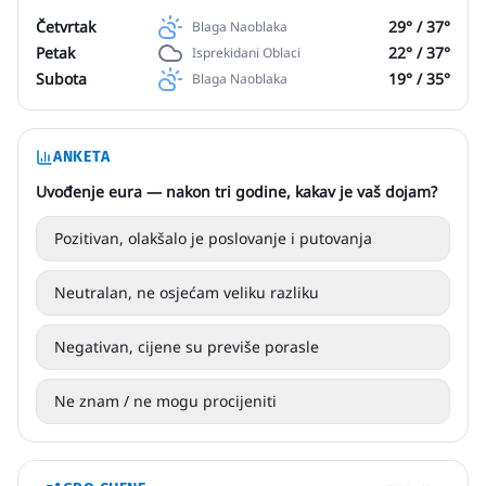
Četvrtak
29
° /
37
°
Blaga Naoblaka
Petak
22
° /
37
°
Isprekidani Oblaci
Subota
19
° /
35
°
Blaga Naoblaka
ANKETA
Uvođenje eura — nakon tri godine, kakav je vaš dojam?
Pozitivan, olakšalo je poslovanje i putovanja
Neutralan, ne osjećam veliku razliku
Negativan, cijene su previše porasle
Ne znam / ne mogu procijeniti