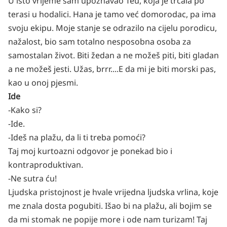
U isto vrijeme sam upoznavao Teu, koja je trčala po
terasi u hodalici. Hana je tamo već domorodac, pa ima
svoju ekipu. Moje stanje se odrazilo na cijelu porodicu,
nažalost, bio sam totalno nesposobna osoba za
samostalan život. Biti žedan a ne možeš piti, biti gladan
a ne možeš jesti. Užas, brrr....E da mi je biti morski pas,
kao u onoj pjesmi.
Ide
-Kako si?
-Ide.
-Ideš na plažu, da li ti treba pomoći?
Taj moj kurtoazni odgovor je ponekad bio i
kontraproduktivan.
-Ne sutra ću!
Ljudska pristojnost je hvale vrijedna ljudska vrlina, koje
me znala dosta pogubiti. Išao bi na plažu, ali bojim se
da mi stomak ne popije more i ode nam turizam! Taj