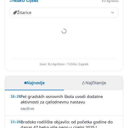
AGRO CIJENE
EU AgriData
Žitarice
Izvor: EU AgriData • Tržište: Zagreb
Najnovije
Najčitanije
Pet gradskih osnovnih škola uvodi dodatne
16:28
aktivnosti za cjelodnevnu nastavu
DRUŠTVO
Brodsko rodilište objavilo: od početka godine do
13:26
danas 47 beba više nego u cijeloj 2025.!