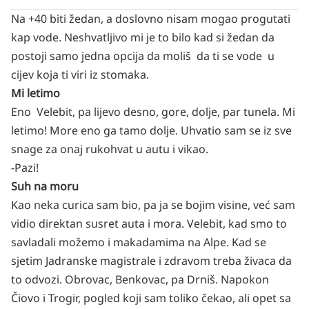
Na +40 biti žedan, a doslovno nisam mogao progutati
kap vode. Neshvatljivo mi je to bilo kad si žedan da
postoji samo jedna opcija da moliš da ti se vode u
cijev koja ti viri iz stomaka.
Mi letimo
Eno Velebit, pa lijevo desno, gore, dolje, par tunela. Mi
letimo! More eno ga tamo dolje. Uhvatio sam se iz sve
snage za onaj rukohvat u autu i vikao.
-Pazi!
Suh na moru
Kao neka curica sam bio, pa ja se bojim visine, već sam
vidio direktan susret auta i mora. Velebit, kad smo to
savladali možemo i makadamima na Alpe. Kad se
sjetim Jadranske magistrale i zdravom treba živaca da
to odvozi. Obrovac, Benkovac, pa Drniš. Napokon
Čiovo i Trogir, pogled koji sam toliko čekao, ali opet sa