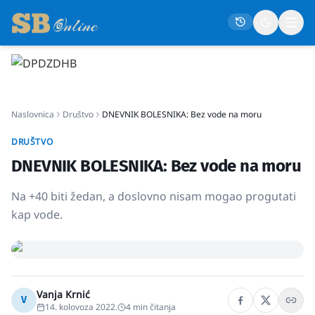
Naslovna
Naslovnica
Društvo
DNEVNIK BOLESNIKA: Bez vode na moru
Društvo
Politika
DRUŠTVO
DNEVNIK BOLESNIKA: Bez vode na moru
Gospodarstvo
Život
Na +40 biti žedan, a doslovno nisam mogao progutati
kap vode.
Crna kronika
Sport
Kultura
Osmrtnice
Vanja Krnić
V
14. kolovoza 2022.
4
min čitanja