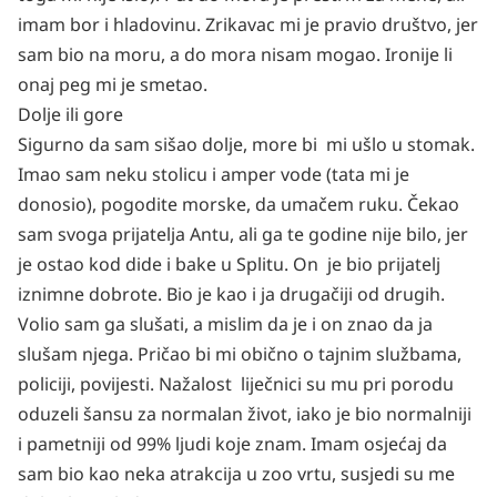
imam bor i hladovinu. Zrikavac mi je pravio društvo, jer
sam bio na moru, a do mora nisam mogao. Ironije li
onaj peg mi je smetao.
Dolje ili gore
Sigurno da sam sišao dolje, more bi mi ušlo u stomak.
Imao sam neku stolicu i amper vode (tata mi je
donosio), pogodite morske, da umačem ruku. Čekao
sam svoga prijatelja Antu, ali ga te godine nije bilo, jer
je ostao kod dide i bake u Splitu. On je bio prijatelj
iznimne dobrote. Bio je kao i ja drugačiji od drugih.
Volio sam ga slušati, a mislim da je i on znao da ja
slušam njega. Pričao bi mi obično o tajnim službama,
policiji, povijesti. Nažalost liječnici su mu pri porodu
oduzeli šansu za normalan život, iako je bio normalniji
i pametniji od 99% ljudi koje znam. Imam osjećaj da
sam bio kao neka atrakcija u zoo vrtu, susjedi su me