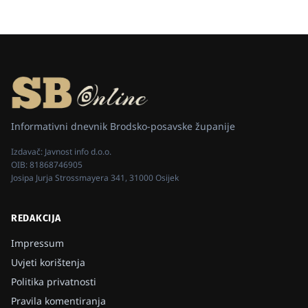
Informativni dnevnik Brodsko-posavske županije
Izdavač:
Javnost info d.o.o.
OIB:
81868746905
Josipa Jurja Strossmayera 341, 31000 Osijek
REDAKCIJA
Impressum
Uvjeti korištenja
Politika privatnosti
Pravila komentiranja