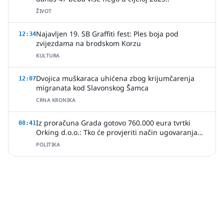
ŽIVOT
Najavljen 19. SB Graffiti fest: Ples boja pod
12:34
zvijezdama na brodskom Korzu
KULTURA
Dvojica muškaraca uhićena zbog krijumčarenja
12:07
migranata kod Slavonskog Šamca
CRNA KRONIKA
Iz proračuna Grada gotovo 760.000 eura tvrtki
08:41
Orking d.o.o.: Tko će provjeriti način ugovaranja
poslova?
POLITIKA