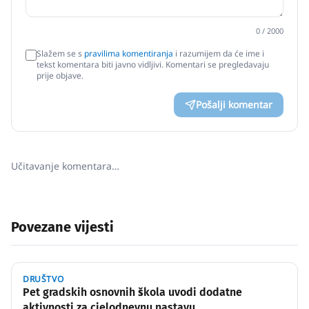
0
/ 2000
Slažem se s
pravilima komentiranja
i razumijem da će ime i
tekst komentara biti javno vidljivi. Komentari se pregledavaju
prije objave.
Pošalji komentar
Učitavanje komentara…
Povezane vijesti
DRUŠTVO
Pet gradskih osnovnih škola uvodi dodatne
aktivnosti za cjelodnevnu nastavu