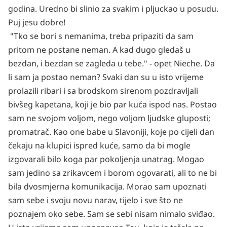
godina. Uredno bi slinio za svakim i pljuckao u posudu.
Puj jesu dobre!
"Tko se bori s nemanima, treba pripaziti da sam
pritom ne postane neman. A kad dugo gledaš u
bezdan, i bezdan se zagleda u tebe." - opet Nieche. Da
li sam ja postao neman? Svaki dan su u isto vrijeme
prolazili ribari i sa brodskom sirenom pozdravljali
bivšeg kapetana, koji je bio par kuća ispod nas. Postao
sam ne svojom voljom, nego voljom ljudske gluposti;
promatrač. Kao one babe u Slavoniji, koje po cijeli dan
čekaju na klupici ispred kuće, samo da bi mogle
izgovarali bilo koga par pokoljenja unatrag. Mogao
sam jedino sa zrikavcem i borom ogovarati, ali to ne bi
bila dvosmjerna komunikacija. Morao sam upoznati
sam sebe i svoju novu narav, tijelo i sve što ne
poznajem oko sebe. Sam se sebi nisam nimalo sviđao.