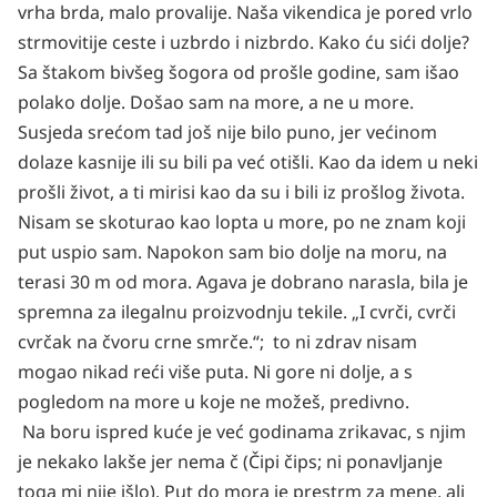
vrha brda, malo provalije. Naša vikendica je pored vrlo
strmovitije ceste i uzbrdo i nizbrdo. Kako ću sići dolje?
Sa štakom bivšeg šogora od prošle godine, sam išao
polako dolje. Došao sam na more, a ne u more.
Susjeda srećom tad još nije bilo puno, jer većinom
dolaze kasnije ili su bili pa već otišli. Kao da idem u neki
prošli život, a ti mirisi kao da su i bili iz prošlog života.
Nisam se skoturao kao lopta u more, po ne znam koji
put uspio sam. Napokon sam bio dolje na moru, na
terasi 30 m od mora. Agava je dobrano narasla, bila je
spremna za ilegalnu proizvodnju tekile. „I cvrči, cvrči
cvrčak na čvoru crne smrče.“; to ni zdrav nisam
mogao nikad reći više puta. Ni gore ni dolje, a s
pogledom na more u koje ne možeš, predivno.
Na boru ispred kuće je već godinama zrikavac, s njim
je nekako lakše jer nema č (Čipi čips; ni ponavljanje
toga mi nije išlo). Put do mora je prestrm za mene, ali