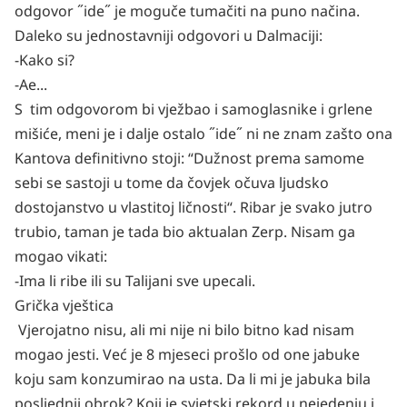
odgovor ˝ide˝ je moguče tumačiti na puno načina.
Daleko su jednostavniji odgovori u Dalmaciji:
-Kako si?
-Ae...
S tim odgovorom bi vježbao i samoglasnike i grlene
mišiće, meni je i dalje ostalo ˝ide˝ ni ne znam zašto ona
Kantova definitivno stoji: “Dužnost prema samome
sebi se sastoji u tome da čovjek očuva ljudsko
dostojanstvo u vlastitoj ličnosti“. Ribar je svako jutro
trubio, taman je tada bio aktualan Zerp. Nisam ga
mogao vikati:
-Ima li ribe ili su Talijani sve upecali.
Grička vještica
Vjerojatno nisu, ali mi nije ni bilo bitno kad nisam
mogao jesti. Već je 8 mjeseci prošlo od one jabuke
koju sam konzumirao na usta. Da li mi je jabuka bila
posljednji obrok? Koji je svjetski rekord u nejedenju i