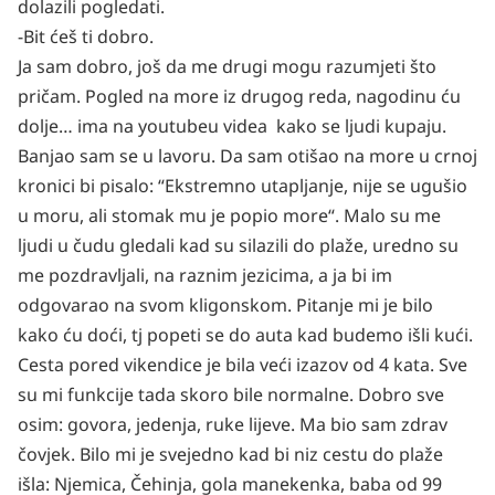
dolazili pogledati.
-Bit ćeš ti dobro.
Ja sam dobro, još da me drugi mogu razumjeti što
pričam. Pogled na more iz drugog reda, nagodinu ću
dolje… ima na youtubeu videa kako se ljudi kupaju.
Banjao sam se u lavoru. Da sam otišao na more u crnoj
kronici bi pisalo: “Ekstremno utapljanje, nije se ugušio
u moru, ali stomak mu je popio more“. Malo su me
ljudi u čudu gledali kad su silazili do plaže, uredno su
me pozdravljali, na raznim jezicima, a ja bi im
odgovarao na svom kligonskom. Pitanje mi je bilo
kako ću doći, tj popeti se do auta kad budemo išli kući.
Cesta pored vikendice je bila veći izazov od 4 kata. Sve
su mi funkcije tada skoro bile normalne. Dobro sve
osim: govora, jedenja, ruke lijeve. Ma bio sam zdrav
čovjek. Bilo mi je svejedno kad bi niz cestu do plaže
išla: Njemica, Čehinja, gola manekenka, baba od 99