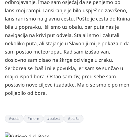
odbrojavanje. Imao sam osjećaj da se penjemo po
lansirnoj rampi. Lansiranje je bilo uspješno završeno,
lansirani smo na glavnu cestu. Pošto je cesta do Knina
bila u popravku, išli smo uz obalu, par puta nas je
navigacija na krivi put odvela. Stajali smo i zalutali
nekoliko puta, ali stajanje u Slavoniji mi je pokazalo da
sam postao meteoropat. Kad sam izašao van,
doslovno sam disao na škrge od vlage u zraku.
Serborea se baš i nije povukla, jer sam se sunčao u
majici ispod bora. Ostao sam živ, pred sebe sam
postavio nove ciljeve i zadatke. Malo se smole po meni
polijepilo od bora.
#
voda
#
more
#
bolest
#
plaža