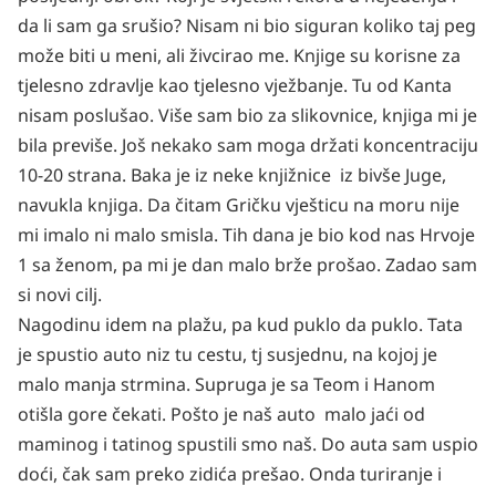
da li sam ga srušio? Nisam ni bio siguran koliko taj peg
može biti u meni, ali živcirao me. Knjige su korisne za
tjelesno zdravlje kao tjelesno vježbanje. Tu od Kanta
nisam poslušao. Više sam bio za slikovnice, knjiga mi je
bila previše. Još nekako sam moga držati koncentraciju
10-20 strana. Baka je iz neke knjižnice iz bivše Juge,
navukla knjiga. Da čitam Gričku vješticu na moru nije
mi imalo ni malo smisla. Tih dana je bio kod nas Hrvoje
1 sa ženom, pa mi je dan malo brže prošao. Zadao sam
si novi cilj.
Nagodinu idem na plažu, pa kud puklo da puklo. Tata
je spustio auto niz tu cestu, tj susjednu, na kojoj je
malo manja strmina. Supruga je sa Teom i Hanom
otišla gore čekati. Pošto je naš auto malo jaći od
maminog i tatinog spustili smo naš. Do auta sam uspio
doći, čak sam preko zidića prešao. Onda turiranje i