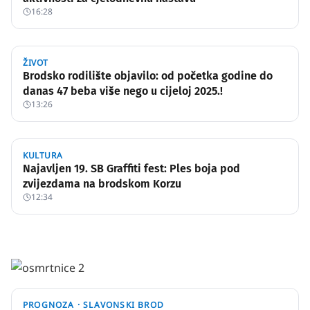
16:28
ŽIVOT
Brodsko rodilište objavilo: od početka godine do
danas 47 beba više nego u cijeloj 2025.!
13:26
KULTURA
Najavljen 19. SB Graffiti fest: Ples boja pod
zvijezdama na brodskom Korzu
12:34
PROGNOZA ·
SLAVONSKI BROD