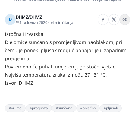
DHMZ/DHMZ
D
4. kolovoza 2020.
4
min čitanja
Istočna Hrvatska
Djelomice sunčano s promjenljivom naoblakom, pri
čemu je poneki pljusak moguć ponajprije u zapadnim
predjelima.
Povremeno će puhati umjeren jugoistočni vjetar.
Najviša temperatura zraka između 27 i 31 °C.
Izvor:
DHMZ
#
vrijme
#
prognoza
#
sunčano
#
oblačno
#
pljusak