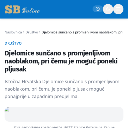
Naslovnica
Društvo
Djelomice sunčano s promjenljivom naoblakom, pri če
Naslovna
DRUŠTVO
Društvo
Djelomice sunčano s promjenljivom
Politika
naoblakom, pri čemu je moguć poneki
Gospodarstvo
pljusak
Život
Istočna Hrvatska Djelomice sunčano s promjenljivom
Crna kronika
naoblakom, pri čemu je poneki pljusak moguć
ponajprije u zapadnim predjelima.
Sport
Kultura
Osmrtnice
Prva samostalna speleo vježba HGSS Stanice Požega na Papuku