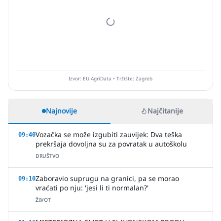
Izvor: EU AgriData • Tržište: Zagreb
Najnovije
Najčitanije
Vozačka se može izgubiti zauvijek: Dva teška
09:40
prekršaja dovoljna su za povratak u autoškolu
DRUŠTVO
Zaboravio suprugu na granici, pa se morao
09:10
vraćati po nju: 'jesi li ti normalan?'
ŽIVOT