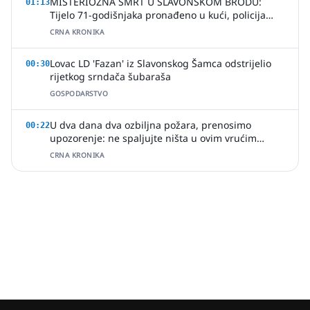
MISTERIOZNA SMRT U SLAVONSKOM BRODU:
01:13
Tijelo 71-godišnjaka pronađeno u kući, policija
uhitila jednu osobu
CRNA KRONIKA
Lovac LD 'Fazan' iz Slavonskog Šamca odstrijelio
00:30
rijetkog srndača šubaraša
GOSPODARSTVO
U dva dana dva ozbiljna požara, prenosimo
00:22
upozorenje: ne spaljujte ništa u ovim vrućim
ljetnim danima
CRNA KRONIKA