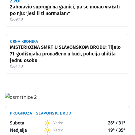
ŽIVOT
Zaboravio suprugu na granici, pa se morao vraćati
po nju: 'jesi li ti normalan?'
09:10
CRNA KRONIKA
MISTERIOZNA SMRT U SLAVONSKOM BRODU: Tijelo
71-godišnjaka pronađeno u kući, policija uhitila
jednu osobu
01:13
PROGNOZA ·
SLAVONSKI BROD
Subota
26
° /
31
°
Vedro
Nedjelja
19
° /
35
°
Vedro