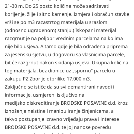
21-30 m. Do 25 posto količine može sadržavati
korijenje, žilje i sitno kamenje. Izmjera i
obračun stavke
vrši se po m3 razastrtog materijala u sraslom
(odnosno ugrađenom) stanju.) Iskopani materijal
razgrnut je na poljoprivrednim parcelama na kojima
nije bilo usjeva. A tamo gdje je bila odrađena priprema
za jesensku sjetvu, u dogovoru sa vlasnicima parcele,
bit će razgrnut nakon skidanja usjeva. Ukupna količina
tog materijala, bez dionice uz „spornu“ parcelu u
zakupu PZ Zbor je
otprilike 17.000 m3.
Zaključno se ističe da su svi demantirani navodi i
informacije, usmjereni isključivo na
medijsko
diskreditiranje BRODSKE POSAVINE d.d. kroz
iznošenje neistine i manipuliranje činjenicama, a
takvo
postupanje izravno vrijeđaju prava i interese
BRODSKE POSAVINE d.d. te joj nanose povredu