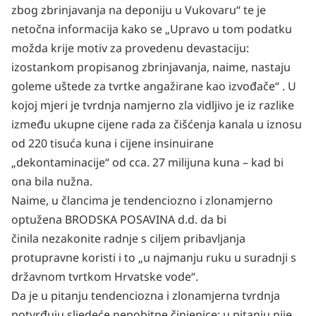
zbog zbrinjavanja na
deponiju u Vukovaru“ te je
netočna informacija kako se „Upravo u tom podatku
možda krije motiv za provedenu devastaciju:
izostankom propisanog zbrinjavanja, naime, nastaju
goleme uštede za tvrtke
angažirane kao izvođače“ . U
kojoj mjeri je tvrdnja namjerno zla vidljivo je iz razlike
između ukupne
cijene rada za čišćenja kanala u iznosu
od 220 tisuća kuna i cijene insinuirane
„dekontaminacije“ od
cca. 27 milijuna kuna – kad bi
ona bila nužna.
Naime, u člancima je tendenciozno i zlonamjerno
optužena BRODSKA POSAVINA d.d. da bi
činila
nezakonite radnje s ciljem pribavljanja
protupravne koristi i to „u najmanju ruku u suradnji s
državnom tvrtkom Hrvatske vode“.
Da je u pitanju tendenciozna i zlonamjerna tvrdnja
potvrđuju sljedeće nepobitne činjenice: u pitanju nije