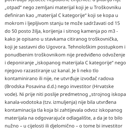
„otpad“ nego zemljani materijal koji je u Troškovniku
definiran kao „materijal C kategorije“ koji se kopa u
mokrom i ljepljivom stanju te može sadržavati od 15
do 50 posto žilja, korijenja i sitnog kamenja po m3 -
kako je opisano u stavkama citiranog troškovnička,
koji je sastavni dio Ugovora. Tehnološkim postupkom i
ponudbenim troškovnikom nije predviđeno odvoženje
i deponiranje „iskopanog materijala C kategorije“ nego
njegovo razastiranje uz kanal. Je li neko tlo
kontaminirano ili nije, ne utvrđuje izvođač radova
(Brodska Posavina d.d.) nego investitor (Hrvatske
vode). Ni prije niti poslije predmetnog „strojnog iskopa
kanala-vodotoka (tzv. izmuljenja) nije bila utvrđena
kontaminacija tla koja bi zahtijevala odvoz iskopanog
materijala na odgovarajuće odlagalište, a da je to bilo
nužno – u cijelosti ili djelomično – o tome bi investitor