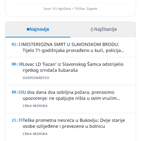
Izvor: EU AgriData • Tržište: Zagreb
Najnovije
Najčitanije
MISTERIOZNA SMRT U SLAVONSKOM BRODU:
01:13
Tijelo 71-godišnjaka pronađeno u kući, policija
uhitila jednu osobu
Lovac LD 'Fazan' iz Slavonskog Šamca odstrijelio
00:30
rijetkog srndača šubaraša
GOSPODARSTVO
U dva dana dva ozbiljna požara, prenosimo
00:22
upozorenje: ne spaljujte ništa u ovim vrućim
ljetnim danima
CRNA KRONIKA
Teška prometna nesreća u Bukovlju: Dvije starije
21:35
osobe ozlijeđene i prevezene u bolnicu
CRNA KRONIKA