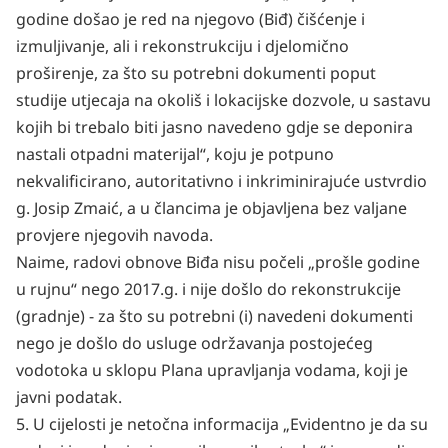
godine došao je red na njegovo (Biđ) čišćenje
i
izmuljivanje, ali i rekonstrukciju i djelomično
proširenje, za što su potrebni dokumenti poput
studije
utjecaja na okoliš i lokacijske dozvole, u sastavu
kojih bi trebalo biti jasno navedeno gdje se deponira
nastali otpadni materijal“, koju je potpuno
nekvalificirano, autoritativno i inkriminirajuće ustvrdio
g.
Josip Zmaić, a u člancima je objavljena bez valjane
provjere njegovih navoda.
Naime, radovi obnove Biđa nisu počeli „prošle godine
u rujnu“ nego 2017.g. i nije došlo do rekonstrukcije
(gradnje) - za što su potrebni (i) navedeni dokumenti
nego je došlo do usluge održavanja postojećeg
vodotoka u sklopu Plana upravljanja vodama, koji je
javni podatak.
5. U cijelosti je netočna informacija „Evidentno je da su