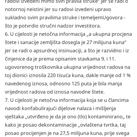
radovi izvedeni mimo svih pravila struke“
jer se radi o
notornoj neistini jer su radovi izvedeni upravo
sukladno svim pravilima struke i temeljem
Ugovora -
što je potvrdio stručni nadzor investitora.
6. U cijelosti je netočna informacija „a ukupna procjena
štete i sanacije zemljišta dosegla je 27
milijuna kuna“
jer se radi o apsurdnoj insinuaciji, a što je razvidno i iz
činjenice da je prema opisanim
stavkama 9. i 11.
ugovorenog troškovnika ukupna vrijednost radova na
toj dionici iznosila 220 tisuća
kuna, dakle manje od 1 %
navedenog iznosa, odnosno 125 puta je bila manja
vrijednost radova od iznosa navodne štete.
7. U cijelosti je netočna informacija koja se u člancima
navodi konfabulirajući dijelove nalaza i
mišljenja
vještaka „utvrđeno je da je ono (tlo) kontaminirano„ te
kako je posao dekontaminacije
„ovlaštena tvrtka, taj
posao procijenjen je na 27,5 milijuna kuna, prije svega