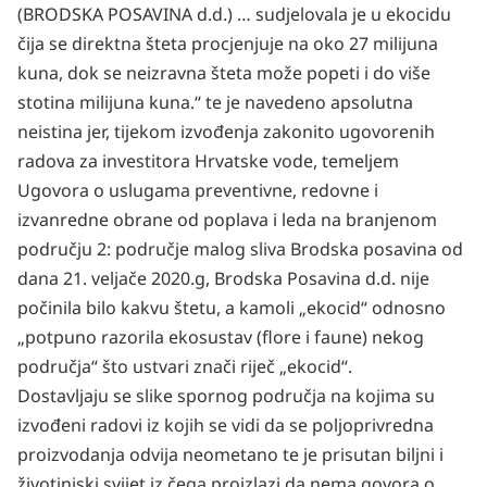
(BRODSKA POSAVINA d.d.) … sudjelovala
je u ekocidu
čija se direktna šteta procjenjuje na oko 27 milijuna
kuna, dok se neizravna šteta može
popeti i do više
stotina milijuna kuna.“ te je navedeno apsolutna
neistina jer, tijekom izvođenja zakonito ugovorenih
radova za investitora Hrvatske vode, temeljem
Ugovora o uslugama preventivne, redovne i
izvanredne obrane od poplava i leda na branjenom
području 2: područje malog sliva Brodska posavina od
dana 21. veljače 2020.g, Brodska Posavina d.d. nije
počinila bilo kakvu štetu, a kamoli „ekocid“ odnosno
„potpuno razorila ekosustav (flore i faune) nekog
područja“ što ustvari znači riječ „ekocid“.
Dostavljaju se slike spornog područja na kojima su
izvođeni radovi iz kojih se vidi da se poljoprivredna
proizvodanja odvija neometano te je prisutan biljni i
životinjski svijet iz čega proizlazi da nema govora o