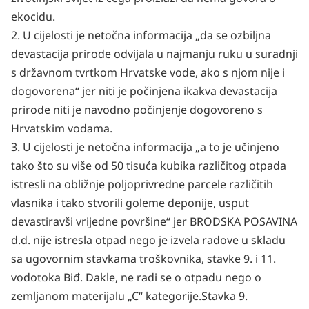
ekocidu.
2. U cijelosti je netočna informacija „da se ozbiljna
devastacija prirode odvijala u najmanju ruku
u suradnji
s državnom tvrtkom Hrvatske vode, ako s njom nije i
dogovorena“ jer niti je počinjena ikakva devastacija
prirode niti je navodno počinjenje dogovoreno s
Hrvatskim vodama.
3. U cijelosti je netočna informacija „a to je učinjeno
tako što su više od 50 tisuća kubika različitog
otpada
istresli na obližnje poljoprivredne parcele različitih
vlasnika i tako stvorili goleme deponije, usput
devastiravši vrijedne površine“ jer BRODSKA POSAVINA
d.d. nije istresla otpad nego je izvela radove u skladu
sa ugovornim stavkama troškovnika, stavke 9. i 11.
vodotoka Biđ. Dakle, ne radi se o otpadu nego o
zemljanom materijalu „C“ kategorije.Stavka 9.