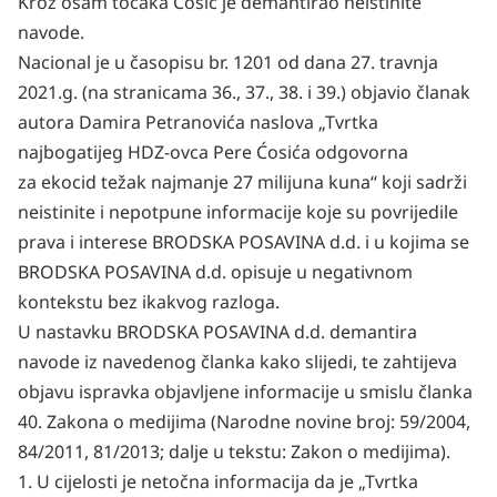
Kroz osam točaka Čosić je demantirao neistinite
navode.
Nacional je u časopisu br. 1201 od dana 27. travnja
2021.g. (na stranicama 36., 37., 38. i 39.) objavio
članak
autora Damira Petranovića naslova „Tvrtka
najbogatijeg HDZ-ovca Pere Ćosića odgovorna
za
ekocid težak najmanje 27 milijuna kuna“ koji sadrži
neistinite i nepotpune informacije koje su
povrijedile
prava i interese BRODSKA POSAVINA d.d. i u kojima se
BRODSKA POSAVINA d.d.
opisuje u negativnom
kontekstu bez ikakvog razloga.
U nastavku BRODSKA POSAVINA d.d. demantira
navode iz navedenog članka kako slijedi, te
zahtijeva
objavu ispravka objavljene informacije u smislu članka
40. Zakona o medijima (Narodne
novine broj: 59/2004,
84/2011, 81/2013; dalje u tekstu: Zakon o medijima).
1. U cijelosti je netočna informacija da je „Tvrtka