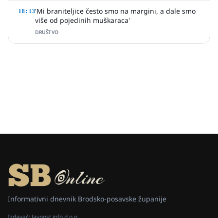
'Mi braniteljice često smo na margini, a dale smo
18:13
više od pojedinih muškaraca'
DRUŠTVO
Informativni dnevnik Brodsko-posavske županije
Izdavač:
Javnost info d.o.o.