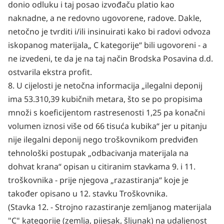
donio odluku i taj posao izvođaču platio kao
naknadne, a ne redovno ugovorene, radove. Dakle,
netočno je tvrditi i/ili insinuirati kako bi radovi odvoza
iskopanog materijala„ C kategorije“ bili ugovoreni - a
ne izvedeni, te da je na taj način Brodska Posavina d.d.
ostvarila ekstra profit.
8. U cijelosti je netočna informacija „ilegalni deponij
ima 53.310,39 kubičnih metara, što se po
propisima
množi s koeficijentom rastresenosti 1,25 pa konačni
volumen iznosi više od 66 tisuća kubika“ jer u pitanju
nije ilegalni deponij nego troškovnikom predviđen
tehnološki postupak „odbacivanja materijala na
dohvat krana“ opisan u citiranim stavkama 9. i 11.
troškovnika - prije njegova „razastiranja“ koje je
također opisano u 12. stavku Troškovnika.
(Stavka 12. - Strojno razastiranje zemljanog materijala
"C" kategorije (zemlja, pijesak, šljunak) na
udaljenost