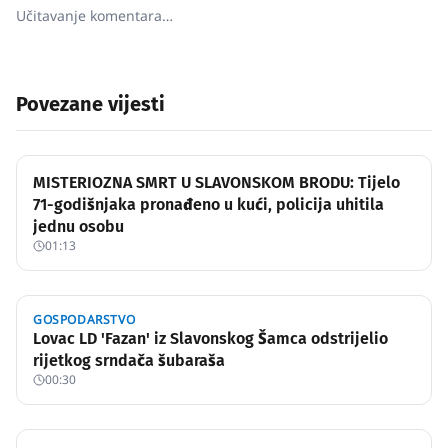
Učitavanje komentara…
Povezane vijesti
MISTERIOZNA SMRT U SLAVONSKOM BRODU: Tijelo
71-godišnjaka pronađeno u kući, policija uhitila
jednu osobu
01:13
GOSPODARSTVO
Lovac LD 'Fazan' iz Slavonskog Šamca odstrijelio
rijetkog srndača šubaraša
00:30