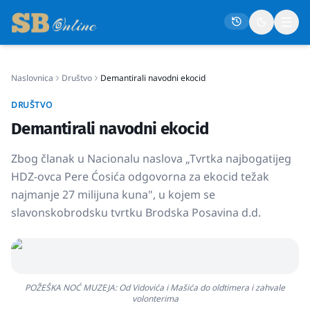
Naslovnica
Društvo
Demantirali navodni ekocid
Naslovna
DRUŠTVO
Društvo
Demantirali navodni ekocid
Politika
Zbog članak u Nacionalu naslova „Tvrtka najbogatijeg
Gospodarstvo
HDZ-ovca Pere Ćosića odgovorna za ekocid težak
Život
najmanje 27 milijuna kuna", u kojem se
slavonskobrodsku tvrtku Brodska Posavina d.d.
Crna kronika
Sport
Kultura
POŽEŠKA NOĆ MUZEJA: Od Vidovića i Mašića do oldtimera i zahvale
Osmrtnice
volonterima