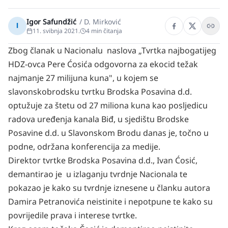
Igor Safundžić
/
D. Mirković
I
11. svibnja 2021.
4
min čitanja
Zbog članak u Nacionalu naslova „Tvrtka najbogatijeg
HDZ-ovca Pere Ćosića odgovorna za ekocid težak
najmanje 27 milijuna kuna", u kojem se
slavonskobrodsku tvrtku Brodska Posavina d.d.
optužuje za štetu od 27 miliona kuna kao posljedicu
radova uređenja kanala Biđ, u sjedištu Brodske
Posavine d.d. u Slavonskom Brodu danas je, točno u
podne, održana konferencija za medije.
Direktor tvrtke Brodska Posavina d.d., Ivan Ćosić,
demantirao je u izlaganju tvrdnje Nacionala te
pokazao je kako su tvrdnje iznesene u članku autora
Damira Petranovića neistinite i nepotpune te kako su
povrijedile prava i interese tvrtke.