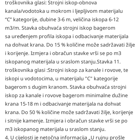
troškovnika glasi: Strojni iskop-obnova
kanala/vodotoka u mokrom i ljepljivom materijalu
“C” kategorije, dubine 3-6 m, veličina iskopa 6-12
m3/m. Stavka obuhvaća strojni iskop bagerom
sa
uređenjem profila iskopa i odbacivanje materijala
na dohvat krana. Do 15 % količine može sadržavati žilje
i korijenje. Izmjera i obračun stavke vrši se po m3
iskopanog materijala u sraslom stanju.
Stavka 11.
troškovnika glasi :Strojni iskop za kanale i rovove, te
iskopi u vodotocima, u materijalu "C"
kategorije
bagerom s dugim kranom. Stavka obuhvaća strojni
iskop za kanale i rovove bagerom
minimalne dužine
krana 15-18 m i odbacivanje materijala na dohvat
krana. Do 50 % količine može
sadržavati žilje, korijenje
i sitnije kamenje. Izmjera i obračun stavke vrši se po
m3 iskopanog materijala u sraslom stanju.
4. U cijelosti je netočna informacija „U rujnu prošle