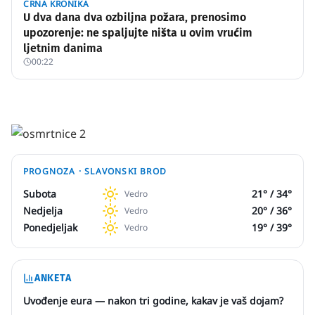
CRNA KRONIKA
U dva dana dva ozbiljna požara, prenosimo
upozorenje: ne spaljujte ništa u ovim vrućim
ljetnim danima
00:22
PROGNOZA ·
SLAVONSKI BROD
Subota
21
° /
34
°
Vedro
Nedjelja
20
° /
36
°
Vedro
Ponedjeljak
19
° /
39
°
Vedro
ANKETA
Uvođenje eura — nakon tri godine, kakav je vaš dojam?