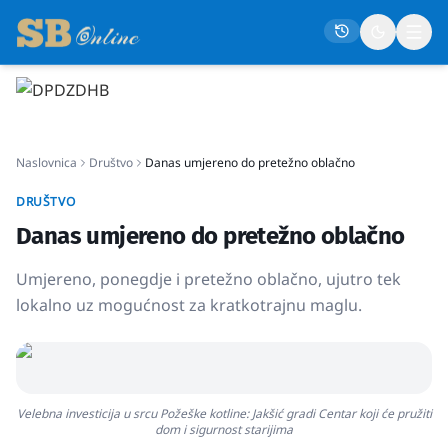
Naslovna
Naslovnica
Društvo
Danas umjereno do pretežno oblačno
Društvo
Politika
DRUŠTVO
Danas umjereno do pretežno oblačno
Gospodarstvo
Život
Umjereno, ponegdje i pretežno oblačno, ujutro tek
lokalno uz mogućnost za kratkotrajnu maglu.
Crna kronika
Sport
Kultura
Velebna investicija u srcu Požeške kotline: Jakšić gradi Centar koji će pružiti
Osmrtnice
dom i sigurnost starijima