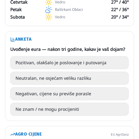
Četvrtak
27
° /
40
°
Vedro
Petak
22
° /
36
°
Raštrkani Oblaci
Subota
20
° /
34
°
Vedro
ANKETA
Uvođenje eura — nakon tri godine, kakav je vaš dojam?
Pozitivan, olakšalo je poslovanje i putovanja
Neutralan, ne osjećam veliku razliku
Negativan, cijene su previše porasle
Ne znam / ne mogu procijeniti
AGRO CIJENE
EU AgriData