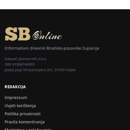
Informativni dnevnik Brodsko-posavske županije
Izdavač:
Javnost info d.o.o.
OIB:
81868746905
Josipa Jurja Strossmayera 341, 31000 Osijek
REDAKCIJA
Impressum
Uvjeti korištenja
Politika privatnosti
Pravila komentiranja
Marketing i oglašavanje