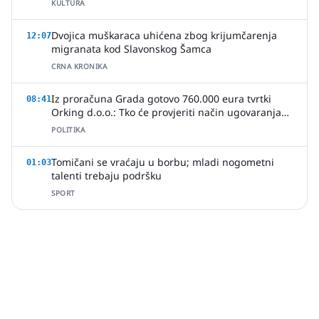
KULTURA
Dvojica muškaraca uhićena zbog krijumčarenja
12:07
migranata kod Slavonskog Šamca
CRNA KRONIKA
Iz proračuna Grada gotovo 760.000 eura tvrtki
08:41
Orking d.o.o.: Tko će provjeriti način ugovaranja
poslova?
POLITIKA
Tomičani se vraćaju u borbu; mladi nogometni
01:03
talenti trebaju podršku
SPORT