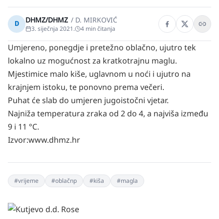
DHMZ/DHMZ
/
D. MIRKOVIĆ
D
3. siječnja 2021.
4
min čitanja
Umjereno, ponegdje i pretežno oblačno, ujutro tek
lokalno uz mogućnost za kratkotrajnu maglu.
Mjestimice malo kiše, uglavnom u noći i ujutro na
krajnjem istoku, te ponovno prema večeri.
Puhat će slab do umjeren jugoistočni vjetar.
Najniža temperatura zraka od 2 do 4, a najviša između
9 i 11 °C.
Izvor:www.dhmz.hr
#
vrijeme
#
oblačnp
#
kiša
#
magla