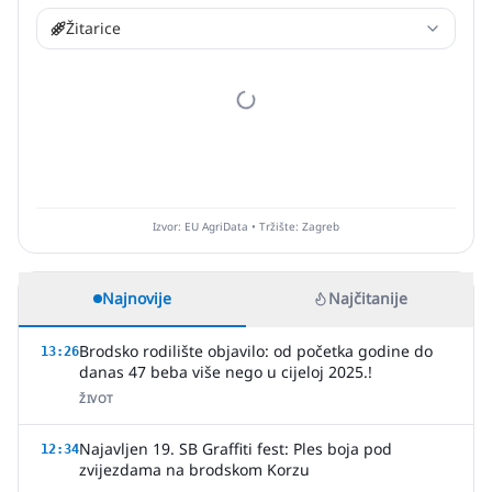
Žitarice
Izvor: EU AgriData • Tržište: Zagreb
Najnovije
Najčitanije
Brodsko rodilište objavilo: od početka godine do
13:26
danas 47 beba više nego u cijeloj 2025.!
ŽIVOT
Najavljen 19. SB Graffiti fest: Ples boja pod
12:34
zvijezdama na brodskom Korzu