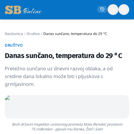
Naslovnica
Društvo
Danas sunčano, temperatura do 29 °C
Naslovna
DRUŠTVO
Društvo
Danas sunčano, temperatura do 29 °C
Politika
Pretežno sunčano uz dnevni razvoj oblaka, a od
Gospodarstvo
sredine dana lokalno može biti i pljuskova s
Život
grmljavinom.
Crna kronika
Sport
Kultura
Bivši državni inspektor cestovnog prometa Mata Benakić proslavio
Osmrtnice
75.rođendan - pjevali mu Đenka, Štef i Satir