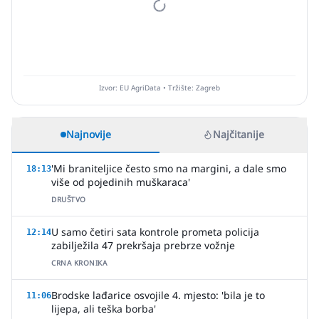
Izvor: EU AgriData • Tržište: Zagreb
Najnovije
Najčitanije
'Mi braniteljice često smo na margini, a dale smo
18:13
više od pojedinih muškaraca'
DRUŠTVO
U samo četiri sata kontrole prometa policija
12:14
zabilježila 47 prekršaja prebrze vožnje
CRNA KRONIKA
Brodske lađarice osvojile 4. mjesto: 'bila je to
11:06
lijepa, ali teška borba'