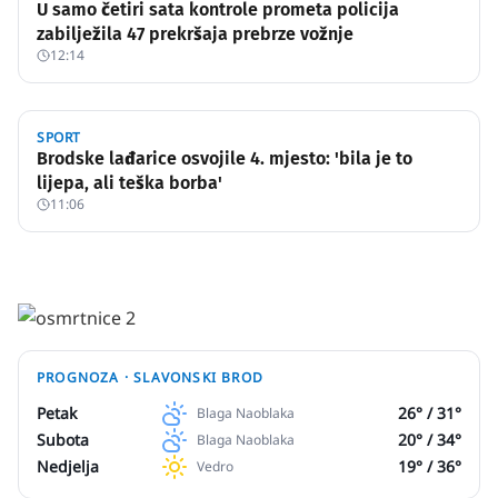
U samo četiri sata kontrole prometa policija
zabilježila 47 prekršaja prebrze vožnje
12:14
SPORT
Brodske lađarice osvojile 4. mjesto: 'bila je to
lijepa, ali teška borba'
11:06
PROGNOZA ·
SLAVONSKI BROD
Petak
26
° /
31
°
Blaga Naoblaka
Subota
20
° /
34
°
Blaga Naoblaka
Nedjelja
19
° /
36
°
Vedro