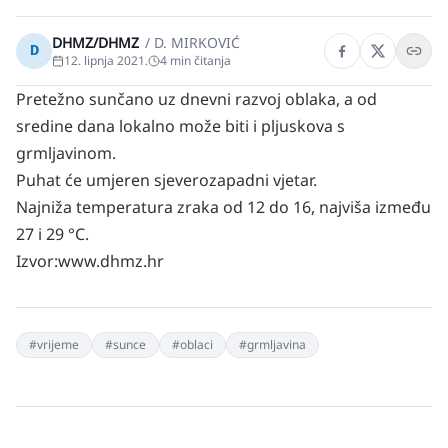
DHMZ/DHMZ
/
D. MIRKOVIĆ
D
12. lipnja 2021.
4
min čitanja
Pretežno sunčano uz dnevni razvoj oblaka, a od
sredine dana lokalno može biti i pljuskova s
grmljavinom.
Puhat će umjeren sjeverozapadni vjetar.
Najniža temperatura zraka od 12 do 16, najviša između
27 i 29 °C.
Izvor:www.dhmz.hr
#
vrijeme
#
sunce
#
oblaci
#
grmljavina