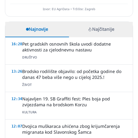
Izvor: EU AgriData • Tržište: Zagreb
Najnovije
Najčitanije
Pet gradskih osnovnih škola uvodi dodatne
16:28
aktivnosti za cjelodnevnu nastavu
DRUŠTVO
Brodsko rodilište objavilo: od početka godine do
13:26
danas 47 beba više nego u cijeloj 2025.!
ŽIVOT
Najavljen 19. SB Graffiti fest: Ples boja pod
12:34
zvijezdama na brodskom Korzu
KULTURA
Dvojica muškaraca uhićena zbog krijumčarenja
12:07
migranata kod Slavonskog Šamca