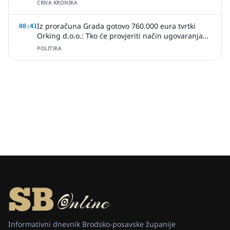
CRNA KRONIKA
Iz proračuna Grada gotovo 760.000 eura tvrtki
08:41
Orking d.o.o.: Tko će provjeriti način ugovaranja
poslova?
POLITIKA
Informativni dnevnik Brodsko-posavske županije