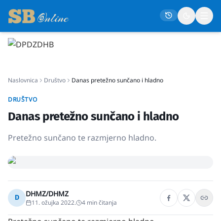
Naslovna
Naslovnica
Društvo
Danas pretežno sunčano i hladno
Društvo
Politika
DRUŠTVO
Danas pretežno sunčano i hladno
Gospodarstvo
Život
Pretežno sunčano te razmjerno hladno.
Crna kronika
Sport
Kultura
DHMZ/DHMZ
D
11. ožujka 2022.
4
min čitanja
Osmrtnice