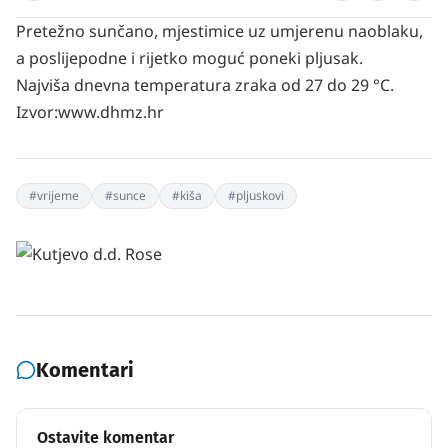
Pretežno sunčano, mjestimice uz umjerenu naoblaku,
a poslijepodne i rijetko moguć poneki pljusak.
Najviša dnevna temperatura zraka od 27 do 29 °C.
Izvor:www.dhmz.hr
#
vrijeme
#
sunce
#
kiša
#
pljuskovi
Komentari
Ostavite komentar