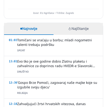
Izvor: EU AgriData • Tržište: Zagreb
Najnovije
Najčitanije
Tomičani se vraćaju u borbu; mladi nogometni
01:03
talenti trebaju podršku
SPORT
Evo tko je ove godine dobio Zlatnu plaketu i
13:01
zahvalnice za doprinos radu HVIDR-e Slavonski
Brod
DRUŠTVO
'Gospo Brze Pomoći, zagovaraj naše majke koje su
12:36
izgubile svoju djecu'
RELIGIJA
Zahvaljujući žrtvi hrvatskih vitezova, danas
12:18