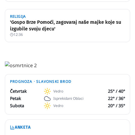
RELIGIJA
'Gospo Brze Pomoći, zagovaraj naše majke koje su
izgubile svoju djecu'
12:36
PROGNOZA ·
SLAVONSKI BROD
Četvrtak
25
° /
40
°
Vedro
Petak
22
° /
36
°
Isprekidani Oblaci
Subota
20
° /
35
°
Vedro
ANKETA