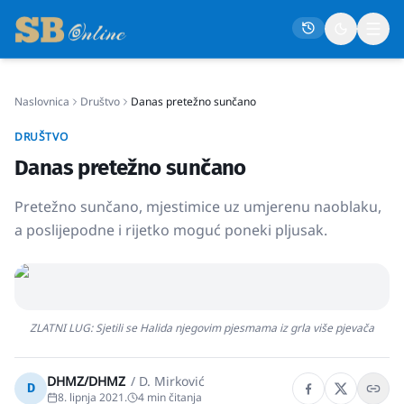
Naslovnica
Društvo
Danas pretežno sunčano
Naslovna
DRUŠTVO
Društvo
Danas pretežno sunčano
Politika
Pretežno sunčano, mjestimice uz umjerenu naoblaku,
Gospodarstvo
a poslijepodne i rijetko moguć poneki pljusak.
Život
Crna kronika
Sport
ZLATNI LUG: Sjetili se Halida njegovim pjesmama iz grla više pjevača
Kultura
Osmrtnice
DHMZ/DHMZ
/
D. Mirković
D
8. lipnja 2021.
4
min čitanja