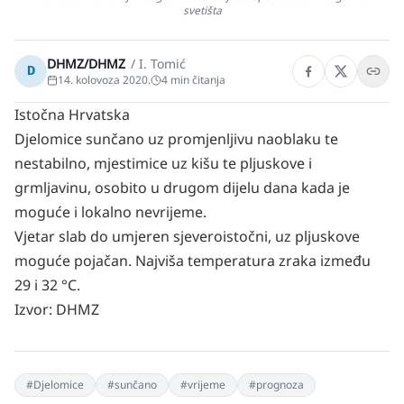
svetišta
DHMZ/DHMZ
/
I. Tomić
D
14. kolovoza 2020.
4
min čitanja
Istočna Hrvatska
Djelomice sunčano uz promjenljivu naoblaku te
nestabilno, mjestimice uz kišu te pljuskove i
grmljavinu, osobito u drugom dijelu dana kada je
moguće i lokalno nevrijeme.
Vjetar slab do umjeren sjeveroistočni, uz pljuskove
moguće pojačan. Najviša temperatura zraka između
29 i 32 °C.
Izvor:
DHMZ
#
Djelomice
#
sunčano
#
vrijeme
#
prognoza