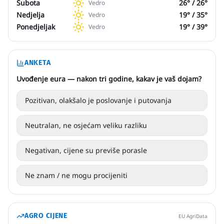
Subota
26
° /
26
°
Vedro
Nedjelja
19
° /
35
°
Vedro
Ponedjeljak
19
° /
39
°
Vedro
ANKETA
Uvođenje eura — nakon tri godine, kakav je vaš dojam?
Pozitivan, olakšalo je poslovanje i putovanja
Neutralan, ne osjećam veliku razliku
Negativan, cijene su previše porasle
Ne znam / ne mogu procijeniti
AGRO CIJENE
EU AgriData