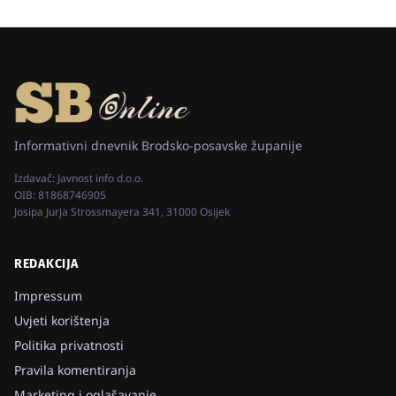
Informativni dnevnik Brodsko-posavske županije
Izdavač:
Javnost info d.o.o.
OIB:
81868746905
Josipa Jurja Strossmayera 341, 31000 Osijek
REDAKCIJA
Impressum
Uvjeti korištenja
Politika privatnosti
Pravila komentiranja
Marketing i oglašavanje