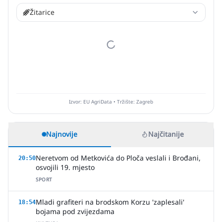
Žitarice
Izvor: EU AgriData • Tržište: Zagreb
Najnovije
Najčitanije
Neretvom od Metkovića do Ploča veslali i Brođani,
20:50
osvojili 19. mjesto
SPORT
Mladi grafiteri na brodskom Korzu 'zaplesali'
18:54
bojama pod zvijezdama