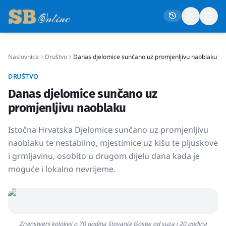
Naslovnica
Društvo
Danas djelomice sunčano uz promjenljivu naoblaku
Naslovna
DRUŠTVO
Društvo
Danas djelomice sunčano uz
Politika
promjenljivu naoblaku
Gospodarstvo
Istočna Hrvatska Djelomice sunčano uz promjenljivu
Život
naoblaku te nestabilno, mjestimice uz kišu te pljuskove
i grmljavinu, osobito u drugom dijelu dana kada je
Crna kronika
moguće i lokalno nevrijeme.
Sport
Kultura
Osmrtnice
Znanstveni kolokvij o 70 godina štovanja Gospe od suza i 20 godina