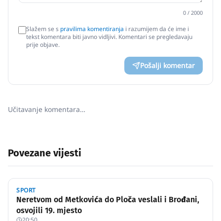
0
/ 2000
Slažem se s
pravilima komentiranja
i razumijem da će ime i
tekst komentara biti javno vidljivi. Komentari se pregledavaju
prije objave.
Pošalji komentar
Učitavanje komentara…
Povezane vijesti
SPORT
Neretvom od Metkovića do Ploča veslali i Brođani,
osvojili 19. mjesto
20:50