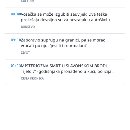
KULTURA
Vozačka se može izgubiti zauvijek: Dva teška
09:40
prekršaja dovoljna su za povratak u autoškolu
DRUŠTVO
Zaboravio suprugu na granici, pa se morao
09:10
vraćati po nju: 'jesi li ti normalan?'
ŽIVOT
MISTERIOZNA SMRT U SLAVONSKOM BRODU:
01:13
Tijelo 71-godišnjaka pronađeno u kući, policija
uhitila jednu osobu
CRNA KRONIKA