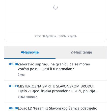
Izvor: EU AgriData • Tržište: Zagreb
Najnovije
Najčitanije
Zaboravio suprugu na granici, pa se morao
09:10
vraćati po nju: 'jesi li ti normalan?'
ŽIVOT
MISTERIOZNA SMRT U SLAVONSKOM BRODU:
01:13
Tijelo 71-godišnjaka pronađeno u kući, policija
uhitila jednu osobu
CRNA KRONIKA
Lovac LD 'Fazan' iz Slavonskog Šamca odstrijelio
00:30