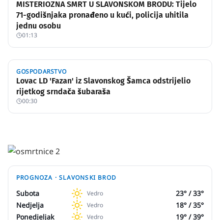
MISTERIOZNA SMRT U SLAVONSKOM BRODU: Tijelo
71-godišnjaka pronađeno u kući, policija uhitila
jednu osobu
01:13
GOSPODARSTVO
Lovac LD 'Fazan' iz Slavonskog Šamca odstrijelio
rijetkog srndača šubaraša
00:30
PROGNOZA ·
SLAVONSKI BROD
Subota
23
° /
33
°
Vedro
Nedjelja
18
° /
35
°
Vedro
Ponedjeljak
19
° /
39
°
Vedro