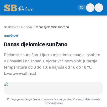
Naslovnica
Društvo
Danas djelomice sunčano
Naslovna
DRUŠTVO
Društvo
Danas djelomice sunčano
Politika
Djelomice sunačno. Ujutro mjestimice magla, osobito
Gospodarstvo
u Posavini i na zapadu. Vjetar većinom slab. Jutarnja
Život
temperatura od 8 do 10, a najviša od 16 do 18 °C.
Izvor:www.dhmz.hr
Crna kronika
Sport
Kultura
Požega je iduće godine domaćin državnih glazbenih i sportskih susreta
Osmrtnice
umirovljenika