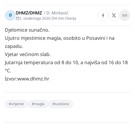
DHMZ/DHMZ
/
D. Mirković
D
2. studenoga 2020.
4
min čitanja
Djelomice sunačno.
Ujutro mjestimice magla, osobito u Posavini i na
zapadu.
Vjetar većinom slab.
Jutarnja temperatura od 8 do 10, a najviša od 16 do 18
°C.
Izvor:www.dhmz.hr
#
vrijeme
#
magla
#
sunčano