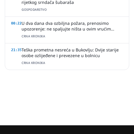
rijetkog srndača šubaraša
GOSPODARSTVO
U dva dana dva ozbiljna požara, prenosimo
00:22
upozorenje: ne spaljujte ništa u ovim vrućim
ljetnim danima
CRNA KRONIKA
Teška prometna nesreća u Bukovlju: Dvije starije
21:35
osobe ozlijeđene i prevezene u bolnicu
CRNA KRONIKA