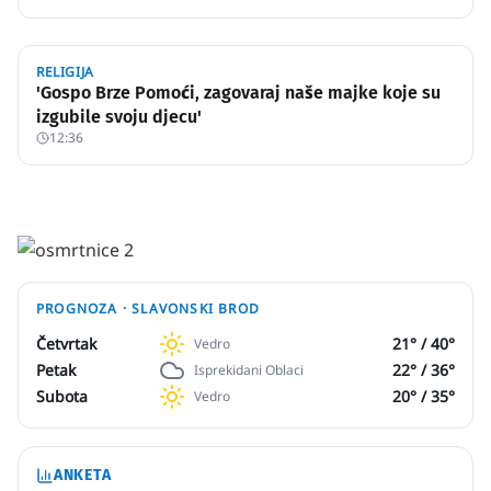
RELIGIJA
'Gospo Brze Pomoći, zagovaraj naše majke koje su
izgubile svoju djecu'
12:36
PROGNOZA ·
SLAVONSKI BROD
Četvrtak
21
° /
40
°
Vedro
Petak
22
° /
36
°
Isprekidani Oblaci
Subota
20
° /
35
°
Vedro
ANKETA