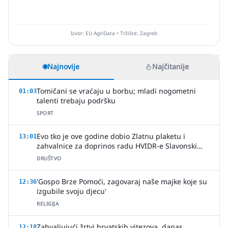
Izvor: EU AgriData • Tržište: Zagreb
Najnovije
Najčitanije
Tomičani se vraćaju u borbu; mladi nogometni
01:03
talenti trebaju podršku
SPORT
Evo tko je ove godine dobio Zlatnu plaketu i
13:01
zahvalnice za doprinos radu HVIDR-e Slavonski
Brod
DRUŠTVO
'Gospo Brze Pomoći, zagovaraj naše majke koje su
12:36
izgubile svoju djecu'
RELIGIJA
Zahvaljujući žrtvi hrvatskih vitezova, danas
12:18