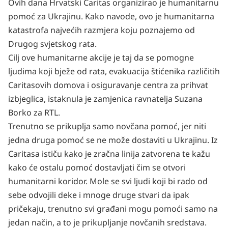
Ovih dana Hrvatski Caritas organizirao je humanitarnu
pomoć za Ukrajinu. Kako navode, ovo je humanitarna
katastrofa najvećih razmjera koju poznajemo od
Drugog svjetskog rata.
Cilj ove humanitarne akcije je taj da se pomogne
ljudima koji bježe od rata, evakuacija štićenika različitih
Caritasovih domova i osiguravanje centra za prihvat
izbjeglica, istaknula je zamjenica ravnatelja Suzana
Borko za
RTL.
Trenutno se prikuplja samo novčana pomoć, jer niti
jedna druga pomoć se ne može dostaviti u Ukrajinu. Iz
Caritasa ističu kako je zračna linija zatvorena te kažu
kako će ostalu pomoć dostavljati čim se otvori
humanitarni koridor. Mole se svi ljudi koji bi rado od
sebe odvojili deke i mnoge druge stvari da ipak
pričekaju, trenutno svi građani mogu pomoći samo na
jedan način, a to je prikupljanje novčanih sredstava.