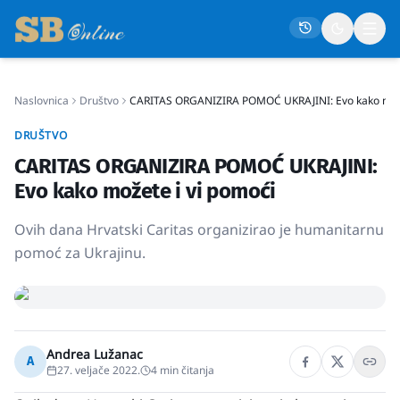
Naslovnica
Društvo
CARITAS ORGANIZIRA POMOĆ UKRAJINI: Evo kako može
Naslovna
DRUŠTVO
Društvo
CARITAS ORGANIZIRA POMOĆ UKRAJINI:
Politika
Evo kako možete i vi pomoći
Gospodarstvo
Ovih dana Hrvatski Caritas organizirao je humanitarnu
Život
pomoć za Ukrajinu.
Crna kronika
Sport
Kultura
Andrea Lužanac
A
27. veljače 2022.
4
min čitanja
Osmrtnice