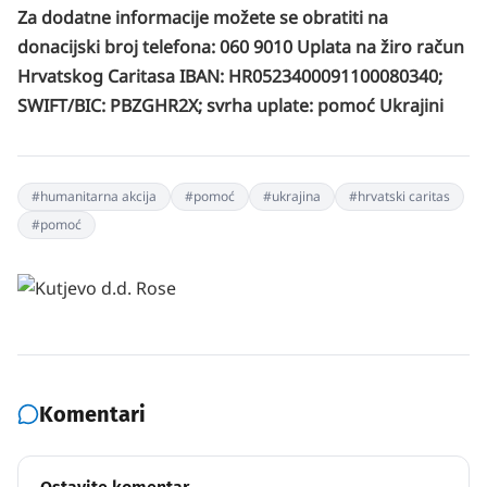
Za dodatne informacije možete se obratiti na
donacijski broj telefona: 060 9010
Uplata na žiro račun
Hrvatskog Caritasa IBAN: HR0523400091100080340;
SWIFT/BIC: PBZGHR2X; svrha uplate: pomoć Ukrajini
#
humanitarna akcija
#
pomoć
#
ukrajina
#
hrvatski caritas
#
pomoć
Komentari