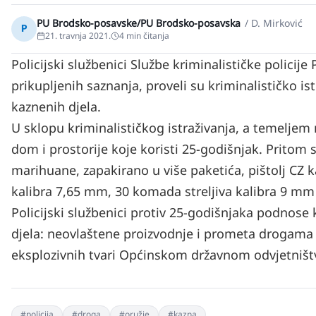
PU Brodsko-posavske/PU Brodsko-posavska
/
D. Mirković
P
21. travnja 2021.
4
min čitanja
Policijski službenici Službe kriminalističke polici
prikupljenih saznanja, proveli su kriminalističko 
kaznenih djela.
U sklopu kriminalističkog istraživanja, a temeljem
dom i prostorije koje koristi 25-godišnjak. Pritom 
marihuane, zapakirano u više paketića, pištolj CZ 
kalibra 7,65 mm, 30 komada streljiva kalibra 9 mm i
Policijski službenici protiv 25-godišnjaka podnose
djela: neovlaštene proizvodnje i prometa drogama i
eksplozivnih tvari Općinskom državnom odvjetniš
#
policija
#
droga
#
oružje
#
kazna