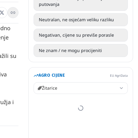
putovanja
Neutralan, ne osjećam veliku razliku
hodno
Negativan, cijene su previše porasle
enje
Ne znam / ne mogu procijeniti
žili su
iva
AGRO CIJENE
EU AgriData
Žitarice
užja i