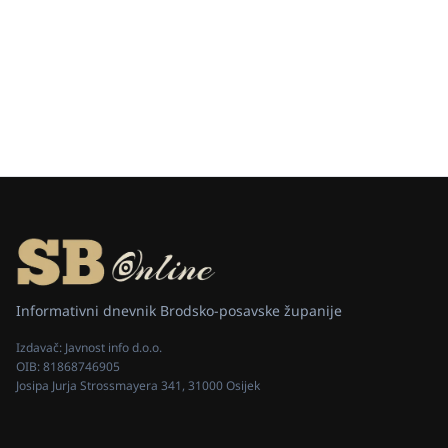
Informativni dnevnik Brodsko-posavske županije
Izdavač:
Javnost info d.o.o.
OIB:
81868746905
Josipa Jurja Strossmayera 341, 31000 Osijek