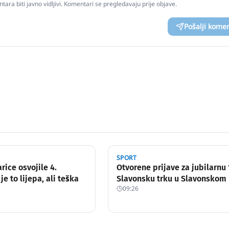
tara biti javno vidljivi. Komentari se pregledavaju prije objave.
Pošalji kome
SPORT
rice osvojile 4.
Otvorene prijave za jubilarnu 
 je to lijepa, ali teška
Slavonsku trku u Slavonskom
09:26