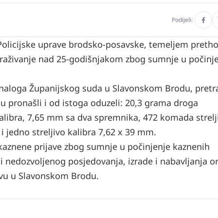
Podijeli:
je Policijske uprave brodsko-posavske, temeljem pret
istraživanje nad 25-godišnjakom zbog sumnje u počinj
 naloga Županijskog suda u Slavonskom Brodu, pretra
su pronašli i od istoga oduzeli: 20,3 grama droga
kalibra, 7,65 mm sa dva spremnika, 472 komada strelj
 jedno streljivo kalibra 7,62 x 39 mm.
 kaznene prijave zbog sumnje u počinjenje kaznenih
 nedozvoljenog posjedovanja, izrade i nabavljanja or
tvu u Slavonskom Brodu.