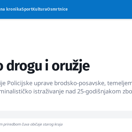
rna kronika
Sport
Kultura
Osmrtnice
 drogu i oružje
licije Policijske uprave brodsko-posavske, temelje
iminalističko istraživanje nad 25-godišnjakom zb
 priredbom čuva običaje starog kraja