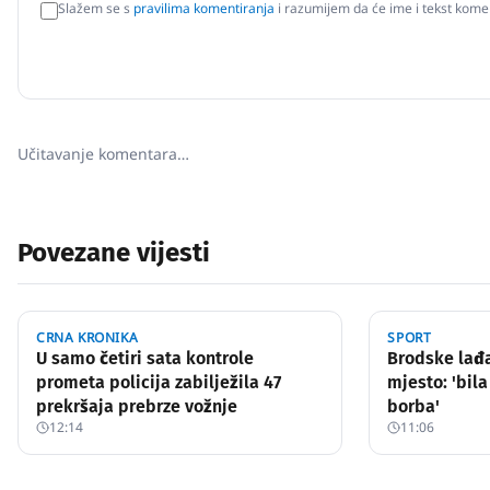
Slažem se s
pravilima komentiranja
i razumijem da će ime i tekst komen
Učitavanje komentara…
Povezane vijesti
CRNA KRONIKA
SPORT
U samo četiri sata kontrole
Brodske lađa
prometa policija zabilježila 47
mjesto: 'bila
prekršaja prebrze vožnje
borba'
12:14
11:06