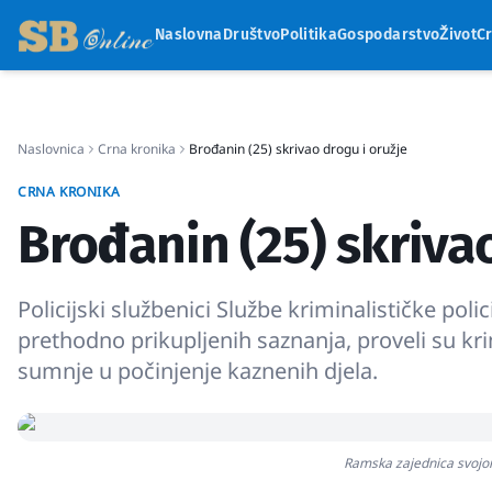
Naslovna
Društvo
Politika
Gospodarstvo
Život
C
Naslovnica
Crna kronika
Brođanin (25) skrivao drogu i oružje
CRNA KRONIKA
Brođanin (25) skrivao
Policijski službenici Službe kriminalističke po
prethodno prikupljenih saznanja, proveli su kr
sumnje u počinjenje kaznenih djela.
Ramska zajednica svojom