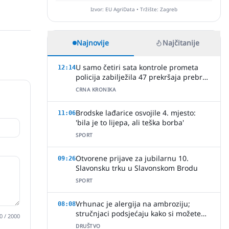
Izvor: EU AgriData • Tržište: Zagreb
Najnovije
Najčitanije
U samo četiri sata kontrole prometa
12:14
policija zabilježila 47 prekršaja prebrze
vožnje
CRNA KRONIKA
Brodske lađarice osvojile 4. mjesto:
11:06
'bila je to lijepa, ali teška borba'
SPORT
Otvorene prijave za jubilarnu 10.
09:26
Slavonsku trku u Slavonskom Brodu
SPORT
Vrhunac je alergija na ambroziju;
08:08
stručnjaci podsjećaju kako si možete
0
/ 2000
pomoći
DRUŠTVO