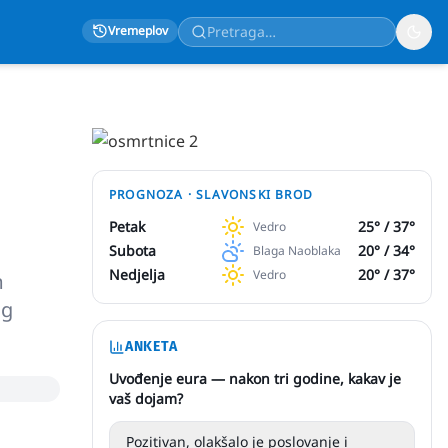
Vremeplov
PROGNOZA ·
SLAVONSKI BROD
Petak
25
° /
37
°
Vedro
Subota
20
° /
34
°
Blaga Naoblaka
Nedjelja
20
° /
37
°
Vedro
m
og
ANKETA
Uvođenje eura — nakon tri godine, kakav je
vaš dojam?
Pozitivan, olakšalo je poslovanje i