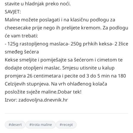
stavite u hladnjak preko noći.
SAVJET:
Maline možete poslagati i na klasičnu podlogu za
cheesecake prije nego ih prelijete kremom. Za podlogu
će vam trebati:
- 125g rastopljenog maslaca
- 250g prhkih keksa
- 2 žlice
smeđeg šećera
Kekse smeljite i pomiješajte sa šećerom i cimetom te
dodajte otopljeni maslac. Smjesu utisnite u kalup
promjera 26 centimetara i pecite od 3 do 5 min na 180
Celzijevih stupnjeva. Na vrh ohlađenog kolača
posložite svježe maline.
Dobar tek!
Izvor:
zadovoljna.dnevnik.hr
#
desert
#
trota maline
#
recept