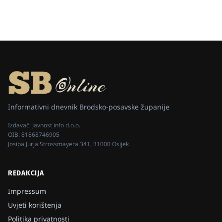
Informativni dnevnik Brodsko-posavske županije
Izdavač:
Javnost info d.o.o.
OIB:
81868746905
Josipa Jurja Strossmayera 341, 31000 Osijek
REDAKCIJA
Impressum
Uvjeti korištenja
Politika privatnosti