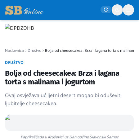
Naslovna
Naslovnica
Društvo
Bolja od cheesecakea: Brza i lagana torta s malinama 
Društvo
Politika
DRUŠTVO
Bolja od cheesecakea: Brza i lagana
Gospodarstvo
torta s malinama i jogurtom
Život
Ovaj osvježavajuć ljetni desert mogao bi oduševiti
Crna kronika
ljubitelje cheesecakea.
Sport
Kultura
Osmrtnice
Paprikašijada u Kruševici uz Dan općine Slavonski Šamac