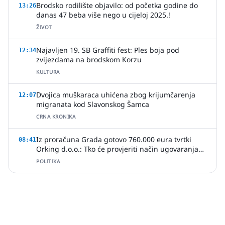
Brodsko rodilište objavilo: od početka godine do
13:26
danas 47 beba više nego u cijeloj 2025.!
ŽIVOT
Najavljen 19. SB Graffiti fest: Ples boja pod
12:34
zvijezdama na brodskom Korzu
KULTURA
Dvojica muškaraca uhićena zbog krijumčarenja
12:07
migranata kod Slavonskog Šamca
CRNA KRONIKA
Iz proračuna Grada gotovo 760.000 eura tvrtki
08:41
Orking d.o.o.: Tko će provjeriti način ugovaranja
poslova?
POLITIKA