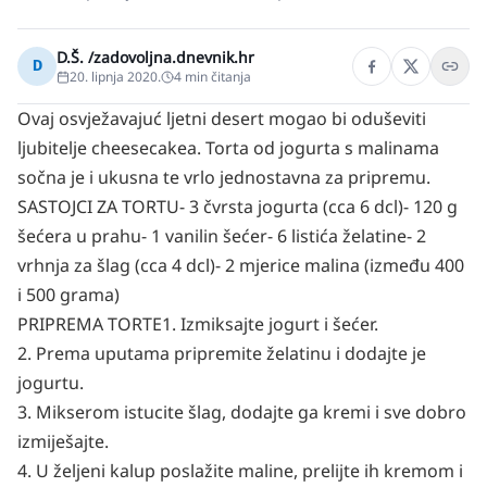
D.Š. /zadovoljna.dnevnik.hr
D
20. lipnja 2020.
4
min čitanja
Ovaj osvježavajuć ljetni desert mogao bi oduševiti
ljubitelje cheesecakea. Torta od jogurta s malinama
sočna je i ukusna te vrlo jednostavna za pripremu.
SASTOJCI ZA TORTU
- 3 čvrsta jogurta (cca 6 dcl)
- 120 g
šećera u prahu
- 1 vanilin šećer
- 6 listića želatine
- 2
vrhnja za šlag (cca 4 dcl)
- 2 mjerice malina (između 400
i 500 grama)
PRIPREMA TORTE
1. Izmiksajte jogurt i šećer.
2. Prema uputama pripremite želatinu i dodajte je
jogurtu.
3. Mikserom istucite šlag, dodajte ga kremi i sve dobro
izmiješajte.
4. U željeni kalup poslažite maline, prelijte ih kremom i