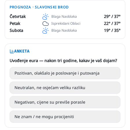
PROGNOZA ·
SLAVONSKI BROD
Četvrtak
29
° /
37
°
Blaga Naoblaka
Petak
22
° /
37
°
Isprekidani Oblaci
Subota
19
° /
35
°
Blaga Naoblaka
ANKETA
Uvođenje eura — nakon tri godine, kakav je vaš dojam?
Pozitivan, olakšalo je poslovanje i putovanja
Neutralan, ne osjećam veliku razliku
Negativan, cijene su previše porasle
Ne znam / ne mogu procijeniti