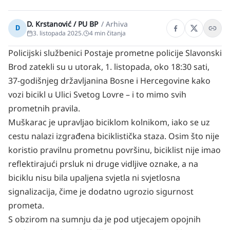
D. Krstanović / PU BP
/
Arhiva
D
3. listopada 2025.
4
min čitanja
Policijski službenici Postaje prometne policije Slavonski
Brod zatekli su u utorak, 1. listopada, oko 18:30 sati,
37-godišnjeg državljanina Bosne i Hercegovine kako
vozi bicikl u Ulici Svetog Lovre – i to mimo svih
prometnih pravila.
Muškarac je upravljao biciklom kolnikom, iako se uz
cestu nalazi izgrađena biciklistička staza. Osim što nije
koristio pravilnu prometnu površinu, biciklist nije imao
reflektirajući prsluk ni druge vidljive oznake, a na
biciklu nisu bila upaljena svjetla ni svjetlosna
signalizacija, čime je dodatno ugrozio sigurnost
prometa.
S obzirom na sumnju da je pod utjecajem opojnih