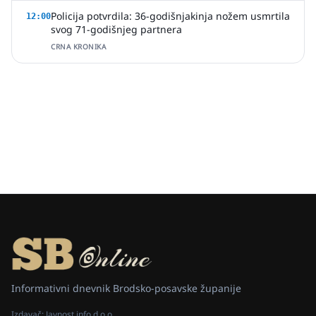
Policija potvrdila: 36-godišnjakinja nožem usmrtila
12:00
svog 71-godišnjeg partnera
CRNA KRONIKA
Informativni dnevnik Brodsko-posavske županije
Izdavač:
Javnost info d.o.o.