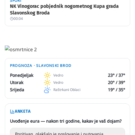
SPORT
NK Vinogorac pobjednik nogometnog Kupa grada
Slavonskog Broda
00:04
PROGNOZA ·
SLAVONSKI BROD
Ponedjeljak
23
° /
37
°
Vedro
Utorak
20
° /
39
°
Vedro
Srijeda
19
° /
35
°
Raštrkani Oblaci
ANKETA
Uvođenje eura — nakon tri godine, kakav je vaš dojam?
Pozitivan, olakšalo je poslovanje i putovanja