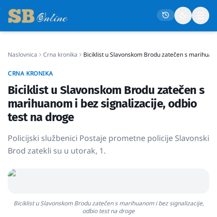
Naslovnica
Crna kronika
Biciklist u Slavonskom Brodu zatečen s marihuanom
Naslovna
CRNA KRONIKA
Društvo
Biciklist u Slavonskom Brodu zatečen s
Politika
marihuanom i bez signalizacije, odbio
Gospodarstvo
test na droge
Život
Policijski službenici Postaje prometne policije Slavonski
Crna kronika
Brod zatekli su u utorak, 1.
Sport
Kultura
Osmrtnice
Biciklist u Slavonskom Brodu zatečen s marihuanom i bez signalizacije,
odbio test na droge