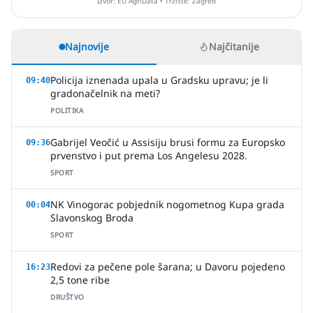
Izvor: EU AgriData • Tržište: Zagreb
Najnovije
Najčitanije
Policija iznenada upala u Gradsku upravu; je li
09:40
gradonačelnik na meti?
POLITIKA
Gabrijel Veočić u Assisiju brusi formu za Europsko
09:36
prvenstvo i put prema Los Angelesu 2028.
SPORT
NK Vinogorac pobjednik nogometnog Kupa grada
00:04
Slavonskog Broda
SPORT
Redovi za pečene pole šarana; u Davoru pojedeno
16:23
2,5 tone ribe
DRUŠTVO