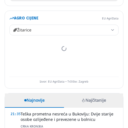
AGRO CIJENE
EU AgriData
Žitarice
Izvor: EU AgriData • Tržište: Zagreb
Najnovije
Najčitanije
Teška prometna nesreća u Bukovlju: Dvije starije
21:35
osobe ozlijeđene i prevezene u bolnicu
CRNA KRONIKA