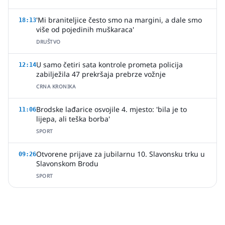
'Mi braniteljice često smo na margini, a dale smo
18:13
više od pojedinih muškaraca'
DRUŠTVO
U samo četiri sata kontrole prometa policija
12:14
zabilježila 47 prekršaja prebrze vožnje
CRNA KRONIKA
Brodske lađarice osvojile 4. mjesto: 'bila je to
11:06
lijepa, ali teška borba'
SPORT
Otvorene prijave za jubilarnu 10. Slavonsku trku u
09:26
Slavonskom Brodu
SPORT