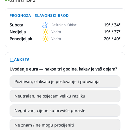
PROGNOZA ·
SLAVONSKI BROD
Subota
19
° /
34
°
Raštrkani Oblaci
Nedjelja
19
° /
37
°
Vedro
Ponedjeljak
20
° /
40
°
Vedro
ANKETA
Uvođenje eura — nakon tri godine, kakav je vaš dojam?
Pozitivan, olakšalo je poslovanje i putovanja
Neutralan, ne osjećam veliku razliku
Negativan, cijene su previše porasle
Ne znam / ne mogu procijeniti