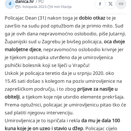
danica.hr
/
PU
d
5. listopada 2023.
4
min čitanja
Policajac Dean (31) nakon toga je
dobio otkaz
te je
završio na sudu pod optužbom da je primio mito. Sud
ga je ovih dana nepravomoćno oslobodio, piše
Jutarnji
.
Županijski sud u Zagrebu je bivšeg policajca,
oca dvoje
maloljetne djece
, nepravomoćno oslobodio krivnje jer
je tijekom postupka utvrđeno da je umirovljenica
psihički bolesnik koji se liječi u Vrapču!
Uskok je policajca teretio da je u srpnju 2020. oko
15.45 sati došao s kolegom na poziv umirovljenice na
zaprešićkom području, i to zbog
prijave za nasilje u
obitelji
, a tijekom koje nije utvrdio elemente prekršaja.
Prema optužnici, policajac je umirovljenicu pitao tko će
sad platiti njegovu intervenciju.
Umirovljenica je to ispričala i rekla
da mu je dala 100
kuna koje je on uzeo i stavio u džep
. Policajac cijelo