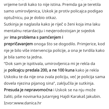
vrijeme tvrdi kako to nije istina. Premda ga je teretila
samo umirovljenica, Uskok je protiv policajca podigao
optužnicu, pa je dobio otkaz.
Sutkinja je naglasila kako je riječ o ženi koja ima laku
mentalnu retardaciju i nevjerodostojan je svjedok
jer
ima problema s pamćenjem i
prepričavanjem
onoga što se dogodilo. Primjerice, kod
nje je bilo više intervencija policije, a ona je tvrdila kako
je bila samo ta jedna.
“Dok sam je ispitivala, umirovljenica mi je rekla da
je
policajcu predala 200, a ne 100 kuna
kako je rekla
Uskoku te da nije ona zvala policiju, već je policija sama
dovela njezina pijanog sina”, zaključila je sutkinja.
Presuda je nepravomoćna
i Uskok se na nju može
žaliti,
piše novinarka Jutarnjeg Hajdi Karakaš Jakubin
.
Izvor:www.danica.hr