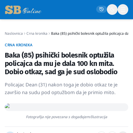
Naslovnica
Crna kronika
Baka (85) psihički bolesnik optužila policajca da 
Naslovna
CRNA KRONIKA
Društvo
Baka (85) psihički bolesnik optužila
Politika
policajca da mu je dala 100 kn mita.
Gospodarstvo
Dobio otkaz, sad ga je sud oslobodio
Život
Policajac Dean (31) nakon toga je dobio otkaz te je
Crna kronika
završio na sudu pod optužbom da je primio mito.
Sport
Kultura
Fotografija nije povezana s događajem/Ilustracija
Osmrtnice