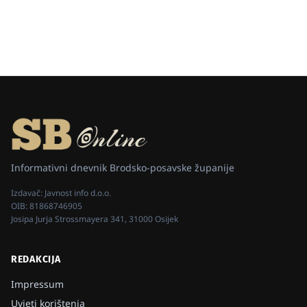
Informativni dnevnik Brodsko-posavske županije
Izdavač:
Javnost info d.o.o.
OIB:
81868746905
Josipa Jurja Strossmayera 341, 31000 Osijek
REDAKCIJA
Impressum
Uvjeti korištenja