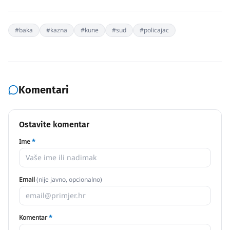
#
baka
#
kazna
#
kune
#
sud
#
policajac
Komentari
Ostavite komentar
Ime
*
Email
(nije javno, opcionalno)
Komentar
*