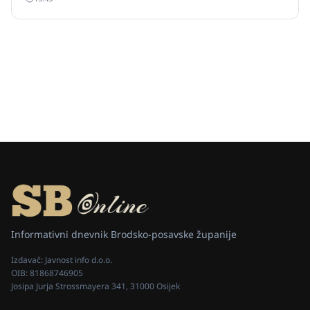
svibnja) čime su izazvali val ogorčenja diljem
rukometne Hrvatske.
Informativni dnevnik Brodsko-posavske županije
Izdavač:
Javnost info d.o.o.
OIB:
81868746905
Josipa Jurja Strossmayera 341, 31000 Osijek