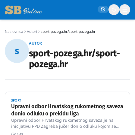
Naslovnica
Autori
sport-pozega.hr/sport-pozega.hr
Naslovna
AUTOR
s
Društvo
sport-pozega.hr/sport-
Politika
pozega.hr
Gospodarstvo
Život
Crna kronika
SPORT
Sport
Upravni odbor Hrvatskog rukometnog saveza
donio odluku o prekidu liga
Kultura
Upravni odbor Hrvatskog rukometnog saveza je na
Osmrtnice
inicijativu PPD Zagreba jučer donio odluku kojom se
prekidaju sva natjecanja na mjesec i pol (do sredine
15:43