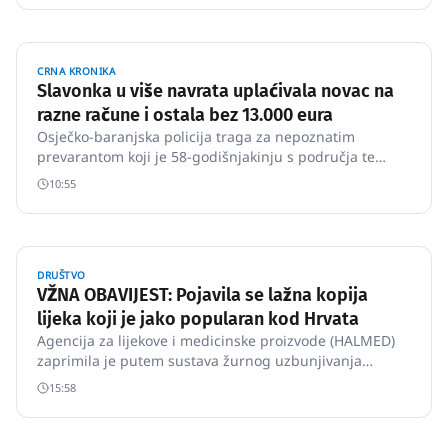
da se dozvole svinjokolje.
CRNA KRONIKA
Slavonka u više navrata uplaćivala novac na
razne račune i ostala bez 13.000 eura
Osječko-baranjska policija traga za nepoznatim
prevarantom koji je 58-godišnjakinju s područja te
županije prevario u vezi dobivanja nepostojećeg
10:55
nasljedstva i oštetio za skoro 13 tisuća eura, izvijestila
je policija u srijedu.
DRUŠTVO
VŽNA OBAVIJEST: Pojavila se lažna kopija
lijeka koji je jako popularan kod Hrvata
Agencija za lijekove i medicinske proizvode (HALMED)
zaprimila je putem sustava žurnog uzbunjivanja
obavijest o pojavi krivotvorine lijeka Ozempic 1 mg
15:58
nositelja odobrenja Novo Nordisk A/S na tržištu
Europske unije.