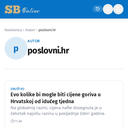
Naslovnica
Autori
poslovni.hr
Naslovna
AUTOR
p
Društvo
poslovni.hr
Politika
Gospodarstvo
Život
Crna kronika
DRUŠTVO
Evo kolike bi mogle biti cijene goriva u
Sport
Hrvatskoj od idućeg tjedna
Na globalnoj razini, cijena nafte dosegnula je u
Kultura
četvrtak najvišu razinu u posljednje četiri godine.
Osmrtnice
11:34