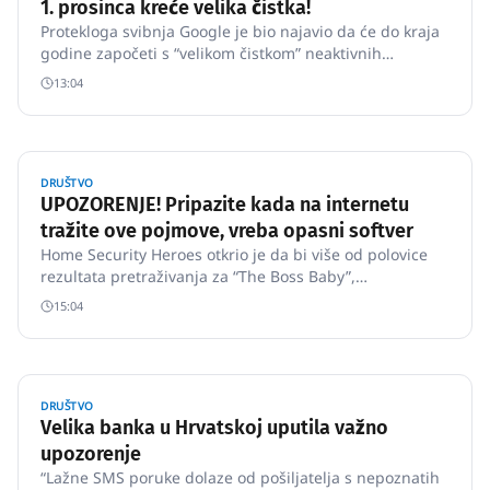
1. prosinca kreće velika čistka!
Protekloga svibnja Google je bio najavio da će do kraja
godine započeti s “velikom čistkom” neaktivnih
korisničkih računa, odavno zaboravljenih ili korištenih
13:04
u jednokratne svrhe.
DRUŠTVO
UPOZORENJE! Pripazite kada na internetu
tražite ove pojmove, vreba opasni softver
Home Security Heroes otkrio je da bi više od polovice
rezultata pretraživanja za “The Boss Baby”,
“Transylvania 2” i “Sonic the Hedgehog” moglo
15:04
sadržavati zlonamjerni softver, prenosi Komando.
DRUŠTVO
Velika banka u Hrvatskoj uputila važno
upozorenje
“Lažne SMS poruke dolaze od pošiljatelja s nepoznatih