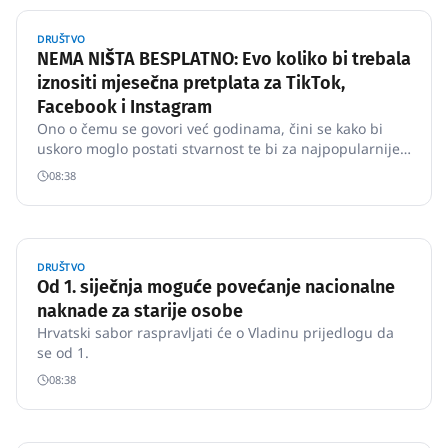
DRUŠTVO
NEMA NIŠTA BESPLATNO: Evo koliko bi trebala
iznositi mjesečna pretplata za TikTok,
Facebook i Instagram
Ono o čemu se govori već godinama, čini se kako bi
uskoro moglo postati stvarnost te bi za najpopularnije
društvene mreže za koji mjesec dana mogli plaćati
08:38
mjesečnu pretplatu.
DRUŠTVO
Od 1. siječnja moguće povećanje nacionalne
naknade za starije osobe
Hrvatski sabor raspravljati će o Vladinu prijedlogu da
se od 1.
08:38