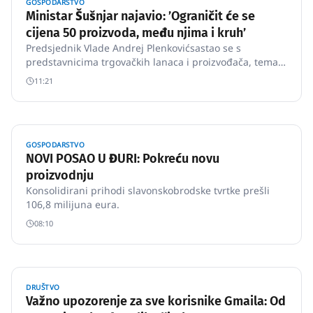
GOSPODARSTVO
Ministar Šušnjar najavio: ʼOgraničit će se
cijena 50 proizvoda, među njima i kruhʼ
Predsjednik Vlade Andrej Plenkovićsastao se s
predstavnicima trgovačkih lanaca i proizvođača, tema
je bila proširenje popisa proizvoda koji će imati
11:21
ograničene cijene.
GOSPODARSTVO
NOVI POSAO U ĐURI: Pokreću novu
proizvodnju
Konsolidirani prihodi slavonskobrodske tvrtke prešli
106,8 milijuna eura.
08:10
DRUŠTVO
Važno upozorenje za sve korisnike Gmaila: Od