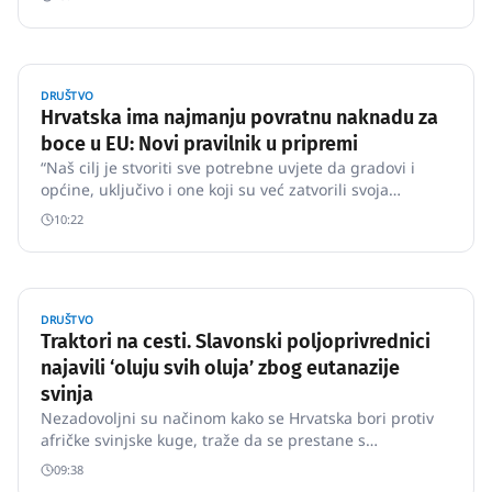
DRUŠTVO
Hrvatska ima najmanju povratnu naknadu za
boce u EU: Novi pravilnik u pripremi
“Naš cilj je stvoriti sve potrebne uvjete da gradovi i
općine, uključivo i one koji su već zatvorili svoja
odlagališta, imaju mogućnost odlagati komunalni
10:22
otpad na nekom od još aktivnih uređenih odlagališta, a
koji će egzistirati do izgradnje županijskih/regionalnih
centara …
DRUŠTVO
Traktori na cesti. Slavonski poljoprivrednici
najavili ‘oluju svih oluja’ zbog eutanazije
svinja
Nezadovoljni su načinom kako se Hrvatska bori protiv
afričke svinjske kuge, traže da se prestane s
eutanaziranjem svinja te da se dozvoli promet
09:38
životinjama koje nisu zaražene i njihovim mesom, kao i