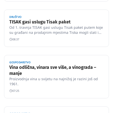
DRUŠTVO
TISAK gasi uslugu Tisak paket
Od 1. travnja TISAK gasi uslugu Tisak paket putem koje
su građani na prodajnim mjestima Tiska mogli slati i
preuzimati pakete na području cijele Hrvatske, javili su
08:37
iz tvrtke, piše Večernji list. Predaja novih paketa bit će
obustavljena od ponedjeljka, 16. ožujka, što znači …
GOSPODARSTVO
Vina odlična, vinara sve više, a vinograda –
manje
Proizvodnja vina u svijetu na najnižoj je razini još od
1961.
07:25