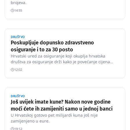
brojeva.
14:55
DRUŠTVO
Poskupljuje dopunsko zdravstveno
osiguranje i to za 30 posto
Hrvatski ured za osiguranje koji okuplja hrvatska
društva za osiguranje drži kako je povećanje cijena
dopunskog zdravstvenog osiguranja i za 30-ak posto,
12:02
koje su najavile neke privatne osiguravateljske kuće,
bilo nužno, dok HZZO zadržava cijene i nada se prilivu
novih korisn…
DRUŠTVO
Još uvijek imate kune? Nakon nove godine
moći ćete ih zamijeniti samo u jednoj banci
U Hrvatskoj gotovo pet milijardi kuna još nije
zamijenjeno u eure.
19:12