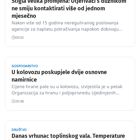
Stigla velika promjena: Utjerivači s dužnikom
ne smiju kontaktirati više od jednom
mjesečno
Nakon više od 15 godina nereguliranog poslovanja
agencije za naplatu potraživanja napokon dobivaju
regulatore, a dužnici adrese na koje se mogu žaliti
09:02
smatraju li da su njihova prava povrijeđena, a da te
adrese nisu – sud, piše u subotu Večernji list.
GOSPODARSTVO
U kolovozu poskupjele dvije osnovne
namirnice
Cijene hrane pale su u kolovozu, izvijestila je u petak
Organizacija za hranu i poljoprivredu Ujedinjenih
naroda (FAO), istaknuvši znatno pojeftinjenje mlijeka i
20:48
mliječnih proizvoda, biljnih ulja i mesa koje je
prevagnulo nad poskupljenjem riže i šećera.
DRUŠTVO
Danas vrhunac toplinskog vala. Temperature