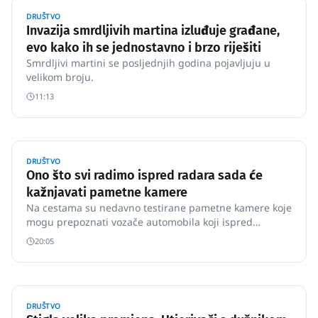
DRUŠTVO
Invazija smrdljivih martina izluđuje građane,
evo kako ih se jednostavno i brzo riješiti
Smrdljivi martini se posljednjih godina pojavljuju u
velikom broju.
11:13
DRUŠTVO
Ono što svi radimo ispred radara sada će
kažnjavati pametne kamere
Na cestama su nedavno testirane pametne kamere koje
mogu prepoznati vozače automobila koji ispred
policijskih radara usporavaju ili nakon radara
20:05
ubrzavaju.
DRUŠTVO