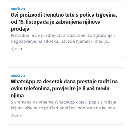
DRUŠTVO
Ovi proizvodi trenutno lete s polica trgovina,
od 15. listopada je zabranjena njihova
prodaja
Provedba nove uredbe EU-a izaziva veliko zgražanje i
negodovanje na TikToku, navode njemački mediji,
prenosi magazin Fenix.
11:01
DRUŠTVO
WhatsApp za desetak dana prestaje raditi na
ovim telefonima, provjerite je li vaš među
njima
S vremena na vrijeme WhatsApp objavi popis uređaja
kojima više neće pružati podršku, odnosno na kojima ta
popularna aplikacija više neće raditi.
09:08