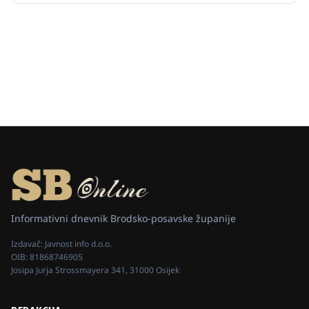
17 060 korisnika (80,06 % žena i 19,94 % muškaraca), za
što je osigurano 2.542.615,…
Informativni dnevnik Brodsko-posavske županije
Izdavač:
Javnost info d.o.o.
OIB:
81868746905
Josipa Jurja Strossmayera 341, 31000 Osijek