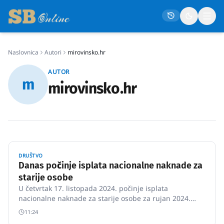
Naslovnica
Autori
mirovinsko.hr
Naslovna
AUTOR
m
Društvo
mirovinsko.hr
Politika
Gospodarstvo
Život
Crna kronika
DRUŠTVO
Danas počinje isplata nacionalne naknade za
Sport
starije osobe
U četvrtak 17. listopada 2024. počinje isplata
Kultura
nacionalne naknade za starije osobe za rujan 2024.
korisnicima računa otvorenih u poslovnim
Osmrtnice
11:24
bankama.Nacionalnu naknadu za starije osobe dobit će