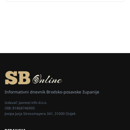
Informativni dnevnik Brodsko-posavske županije
Izdavač:
Javnost info d.o.o.
OIB:
81868746905
Josipa Jurja Strossmayera 341, 31000 Osijek