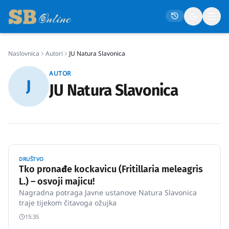
Naslovnica
Autori
JU Natura Slavonica
Naslovna
AUTOR
J
Društvo
JU Natura Slavonica
Politika
Gospodarstvo
Život
Crna kronika
DRUŠTVO
Tko pronađe kockavicu (Fritillaria meleagris
Sport
L.) – osvoji majicu!
Nagradna potraga Javne ustanove Natura Slavonica
Kultura
traje tijekom čitavoga ožujka
Osmrtnice
15:35