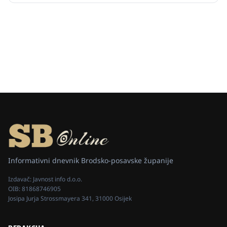
Informativni dnevnik Brodsko-posavske županije
Izdavač:
Javnost info d.o.o.
OIB:
81868746905
Josipa Jurja Strossmayera 341, 31000 Osijek