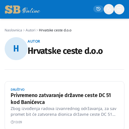
Naslovnica
Autori
Hrvatske ceste d.o.o
Naslovna
AUTOR
H
Društvo
Hrvatske ceste d.o.o
Politika
Gospodarstvo
Život
Crna kronika
DRUŠTVO
Privremeno zatvaranje državne ceste DC 51
Sport
kod Banićevca
Zbog izvođenja radova izvanrednog održavanja, za sav
Kultura
promet bit će zatvorena dionica državne ceste DC 51
(dionica 002) od kilometra 8+900 do 12+500, u blizini
Osmrtnice
13:09
mjesta Banićevac.