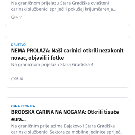
Na graničnom prijelazu Stara Gradiška ovlašteni
carinski službenici spriječili pokušaj krijumčarenja
30.120 komada cigareta.
07:51
DRUŠTVO
NEMA PROLAZA: Naši carinici otkrili nezakonit
novac, objavili i fotke
Na graničnom prijelazu Stara Gradiška 4.
08:10
CRNA KRONIKA
BRODSKA CARINA NA NOGAMA: Otkrili tisuće
eura...
Na graničnim prijelazima Bajakovo i Stara Gradiška
carinski službenici Sektora za mobilne jedinice spriječili