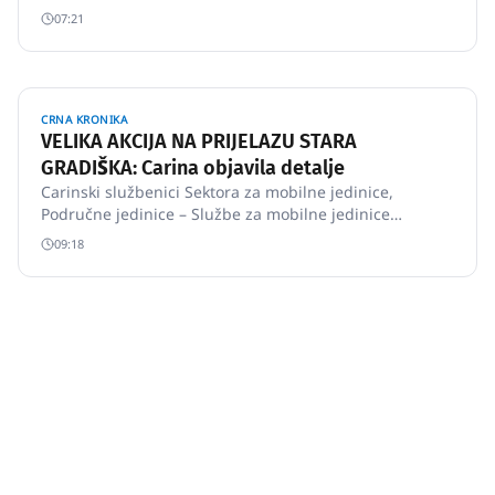
gotovine na graničnom prijelazu Stara Gradiška.
07:21
CRNA KRONIKA
VELIKA AKCIJA NA PRIJELAZU STARA
GRADIŠKA: Carina objavila detalje
Carinski službenici Sektora za mobilne jedinice,
Područne jedinice – Službe za mobilne jedinice
Slavonski Brod provodeći pojačane mjere nadzora na
09:18
graničnom prijelazu Stara Gradiška spriječili pokušaj
krijumčarenja cigareta u kabini teretnog vozila.