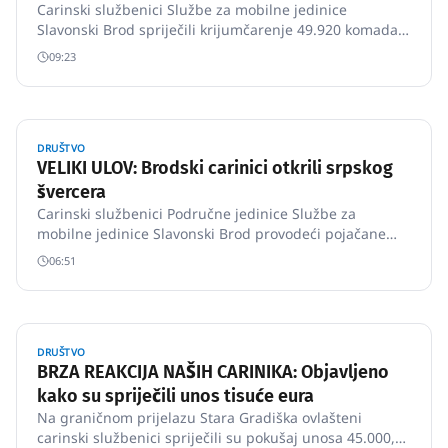
Carinski službenici Službe za mobilne jedinice
Slavonski Brod spriječili krijumčarenje 49.920 komada
cigareta.Ovlašteni carinski službenici Područne jedinice
09:23
- Službe za mobilne jedinice Slavonski Brod 2.
DRUŠTVO
VELIKI ULOV: Brodski carinici otkrili srpskog
švercera
Carinski službenici Područne jedinice Službe za
mobilne jedinice Slavonski Brod provodeći pojačane
mjere nadzora na autocesti A3, odmorište Sredanci -
06:51
sjever zaustavili su 24.
DRUŠTVO
BRZA REAKCIJA NAŠIH CARINIKA: Objavljeno
kako su spriječili unos tisuće eura
Na graničnom prijelazu Stara Gradiška ovlašteni
carinski službenici spriječili su pokušaj unosa 45.000,00