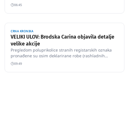
tri pokušaja krijumčarenja cigareta i unosa gotovine.
06:45
CRNA KRONIKA
VELIKI ULOV: Brodska Carina objavila detalje
velike akcije
Pregledom poluprikolice stranih registarskih oznaka
pronađene su osim deklarirane robe (rashladnih
uređaja) i 833 kartonske kutije ispunjene s ukupno
09:49
4998 kilograma duhana za vodene lule.