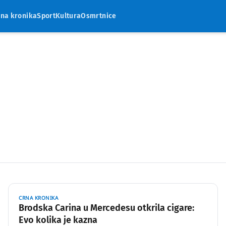
rna kronika
Sport
Kultura
Osmrtnice
CRNA KRONIKA
Brodska Carina u Mercedesu otkrila cigare:
Evo kolika je kazna