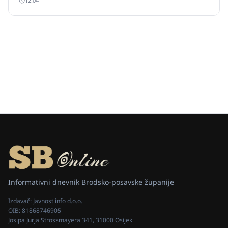
12:04
skriven način u teretnom vozilu velike količine novca i
mobitela.
Informativni dnevnik Brodsko-posavske županije
Izdavač:
Javnost info d.o.o.
OIB:
81868746905
Josipa Jurja Strossmayera 341, 31000 Osijek