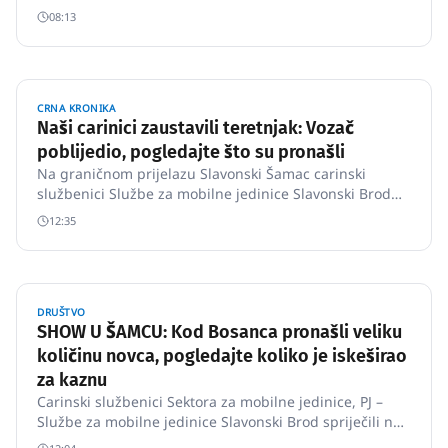
EUR-a.
08:13
CRNA KRONIKA
Naši carinici zaustavili teretnjak: Vozač
poblijedio, pogledajte što su pronašli
Na graničnom prijelazu Slavonski Šamac carinski
službenici Službe za mobilne jedinice Slavonski Brod
spriječili pokušaj krijumčarenja mobilnih telefona, a
12:35
carinski službenici Službe za mobilne jedinice Zadar
prilikom nadzora fiskalizacije pronašli vatreno oružje.
DRUŠTVO
SHOW U ŠAMCU: Kod Bosanca pronašli veliku
količinu novca, pogledajte koliko je iskeširao
za kaznu
Carinski službenici Sektora za mobilne jedinice, PJ –
Službe za mobilne jedinice Slavonski Brod spriječili na
graničnom prijelazu Slavonski Šamac pokušaj unosa na