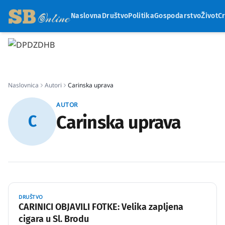
Naslovna
Društvo
Politika
Gospodarstvo
Život
C
Naslovnica
Autori
Carinska uprava
AUTOR
Carinska uprava
C
DRUŠTVO
CARINICI OBJAVILI FOTKE: Velika zapljena
cigara u Sl. Brodu