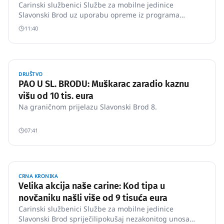
Carinski službenici Službe za mobilne jedinice
Slavonski Brod uz uporabu opreme iz programa
HERCULE III spriječili pokušaj krijumčarenja 17.320
11:40
komada cigareta.
DRUŠTVO
PAO U SL. BRODU: Muškarac zaradio kaznu
višu od 10 tis. eura
Na graničnom prijelazu Slavonski Brod 8.
07:41
CRNA KRONIKA
Velika akcija naše carine: Kod tipa u
novčaniku našli više od 9 tisuća eura
Carinski službenici Službe za mobilne jedinice
Slavonski Brod spriječilipokušaj nezakonitog unosa