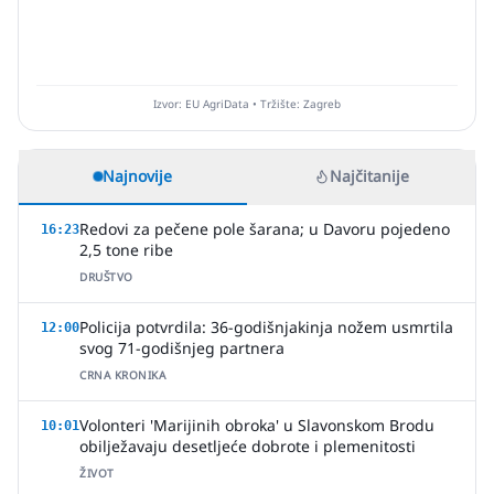
Izvor: EU AgriData • Tržište: Zagreb
Najnovije
Najčitanije
Redovi za pečene pole šarana; u Davoru pojedeno
16:23
2,5 tone ribe
DRUŠTVO
Policija potvrdila: 36-godišnjakinja nožem usmrtila
12:00
svog 71-godišnjeg partnera
CRNA KRONIKA
Volonteri 'Marijinih obroka' u Slavonskom Brodu
10:01
obilježavaju desetljeće dobrote i plemenitosti
ŽIVOT