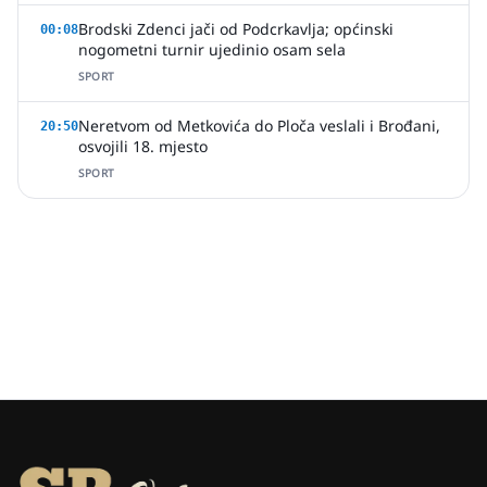
Brodski Zdenci jači od Podcrkavlja; općinski
00:08
nogometni turnir ujedinio osam sela
SPORT
Neretvom od Metkovića do Ploča veslali i Brođani,
20:50
osvojili 18. mjesto
SPORT