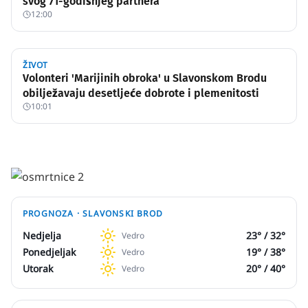
svog 71-godišnjeg partnera
12:00
ŽIVOT
Volonteri 'Marijinih obroka' u Slavonskom Brodu
obilježavaju desetljeće dobrote i plemenitosti
10:01
PROGNOZA ·
SLAVONSKI BROD
Nedjelja
23
° /
32
°
Vedro
Ponedjeljak
19
° /
38
°
Vedro
Utorak
20
° /
40
°
Vedro