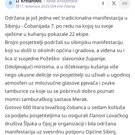
D. Krstanović
/
Ante Krstanović
D
17. kolovoza 2025.
4
min čitanja
Održana je još jedna već tradicionalna manifestacija u
Sibinju - Čobanijada 7. po redu na kojoj su svoje
vještine u kuhanju pokazale 22 ekipe.
Brojni posjetitelji podržali su sibinjsku manifestaciju
koji su došli iz okolnih općina i gradova, a viđena su i
lica iz susjedne Požeško- slavonske županije.
Odoljevajući mirisima, a u iščekivanju kušanja više
nego ukusne delicije svi posjetitelji su uživali u ugodnoj
atmosferi uz milozvučne glasove pjevača i zvuke
tamburice za koje su se pobrinuli dobro poznati
momci tamburaškog sastava Merak.
Gotovo 600 litara lovačkog čobanca u sedam kotluša
za podjelu posjetiteljima su osigurali članovi Lovačkog
društva Šljuka u čijoj je organizaciji i bila održana
manifestacija uz svesrdnu potporu Općine Sibinj,