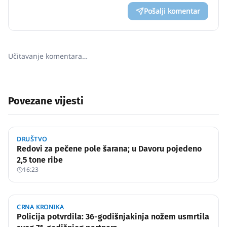
Pošalji komentar
Učitavanje komentara…
Povezane vijesti
DRUŠTVO
Redovi za pečene pole šarana; u Davoru pojedeno
2,5 tone ribe
16:23
CRNA KRONIKA
Policija potvrdila: 36-godišnjakinja nožem usmrtila